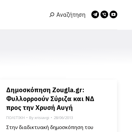
Αναζήτηση
Search:
Telegram
Viber
YouTub
page
page
page
opens
opens
opens
in
in
in
new
new
new
window
window
window
Δημοσκόπηση Zougla.gr:
Φυλλορροούν Σύριζα και ΝΔ
προς την Χρυσή Αυγή
ΠΟΛΙΤΙΚΗ
By
xrisiavgi
28/06/2013
Στην διαδικτυακή δημοσκόπηση του