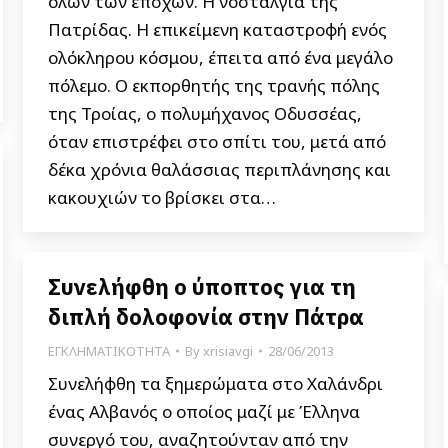
όλων των εποχών. Η νοσταλγία της
Πατρίδας. Η επικείμενη καταστροφή ενός
ολόκληρου κόσμου, έπειτα από ένα μεγάλο
πόλεμο. Ο εκπορθητής της τρανής πόλης
της Τροίας, ο πολυμήχανος Οδυσσέας,
όταν επιστρέφει στο σπίτι του, μετά από
δέκα χρόνια θαλάσσιας περιπλάνησης και
κακουχιών το βρίσκει στα…
Συνελήφθη ο ύποπτος για τη
διπλή δολοφονία στην Πάτρα
ΕΓΚΛΗΜΑΤΙΚΟΤΗΤΑ
By
xrisiavgi
28/06/2013
Συνελήφθη τα ξημερώματα στο Χαλάνδρι
ένας Αλβανός ο οποίος μαζί με Έλληνα
συνεργό του, αναζητούνταν από την