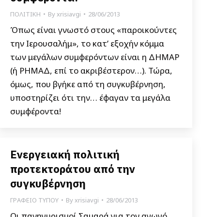
ΠΟΛΙΤΙΚΗ
By
xrisiavgi
28/06/2013
Όπως είναι γνωστό στους «παροικούντες
την Ιερουσαλήμ», το κατ’ εξοχήν κόμμα
των μεγάλων συμφερόντων είναι η ΔΗΜΑΡ
(ή ΡΗΜΑΔ, επί το ακριβέστερον…). Τώρα,
όμως, που βγήκε από τη συγκυβέρνηση,
υποστηρίζει ότι την… έφαγαν τα μεγάλα
συμφέροντα!
Ενεργειακή πολιτική
προτεκτοράτου από την
συγκυβέρνηση
ΓΡΑΦΕΙΟ ΤΥΠΟΥ
By
xrisiavgi
28/06/2013
Οι πανηγυρισμοί Σαμαρά για τον αγωγό