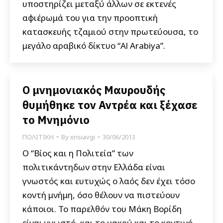
υποστηρίζει μεταξύ άλλων σε εκτενές
αφιέρωμά του για την προοπτική
κατασκευής τζαμιού στην πρωτεύουσα, το
μεγάλο αραβικό δίκτυο “Al Arabiya”.
Ο μνημονιακός Μαυρουδής
θυμήθηκε τον Αντρέα και ξέχασε
το Μνημόνιο
ΠΟΛΙΤΙΚΗ
By
xrisiavgi
30/06/2013
Ο “Βίος και η Πολιτεία” των
πολιτικάντηδων στην Ελλάδα είναι
γνωστός και ευτυχώς ο λαός δεν έχει τόσο
κοντή μνήμη, όσο θέλουν να πιστεύουν
κάποιοι. Το παρελθόν του Μάκη Βορίδη
είναι γνωστό, και το μακρύ και το κοντινό.