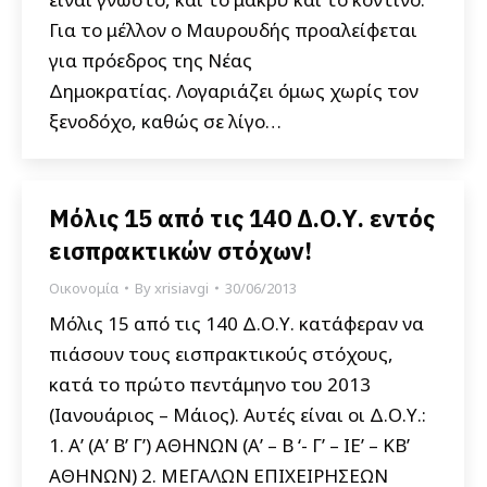
Για το μέλλον ο Μαυρουδής προαλείφεται
για πρόεδρος της Νέας
Δημοκρατίας. Λογαριάζει όμως χωρίς τον
ξενοδόχο, καθώς σε λίγο…
Μόλις 15 από τις 140 Δ.Ο.Υ. εντός
εισπρακτικών στόχων!
Οικονομία
By
xrisiavgi
30/06/2013
Μόλις 15 από τις 140 Δ.Ο.Υ. κατάφεραν να
πιάσουν τους εισπρακτικούς στόχους,
κατά το πρώτο πεντάμηνο του 2013
(Ιανουάριος – Μάιος). Αυτές είναι οι Δ.Ο.Υ.:
1. Α’ (Α’ Β’ Γ’) ΑΘΗΝΩΝ (Α’ – Β ‘- Γ’ – ΙΕ’ – ΚΒ’
ΑΘΗΝΩΝ) 2. ΜΕΓΑΛΩΝ ΕΠΙΧΕΙΡΗΣΕΩΝ