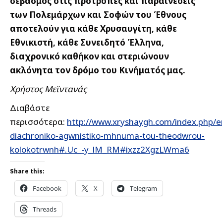
σεβασμός στις προτροπές και παραινέσεις
των Πολεμάρχων και Σοφών του Έθνους
αποτελούν για κάθε Χρυσαυγίτη, κάθε
Εθνικιστή, κάθε Συνειδητό Έλληνα,
διαχρονικό καθήκον και στεριώνουν
ακλόνητα τον δρόμο του Κινήματός μας.
Χρήστος Μεϊντανάς
Διαβάστε
περισσότερα:
http://www.xryshaygh.com/index.php/e
diachroniko-agwnistiko-mhnuma-tou-theodwrou-
kolokotrwnh#.Uc_-y_lM_RM#ixzz2XgzLWma6
Share this:
Facebook
X
Telegram
Threads