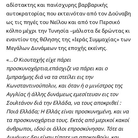
αδίστακτης και πανίσχυρης βαρβαρικής
αυτοκρατορίας που εκτεινόταν από τον Δούναβη
ως τις πηγές του Νείλου και από τον Περσικό
κόλπο μέχρι την Τυνησία –μάλιστα δε δρώντας κι
εναντίον της θέλησης της «Ιεράς Συμμαχίας» των
Μεγάλων Δυνάμεων της εποχής εκείνης.
«.
..Ο Κιουταχής είχε πάρει
προσκυνοχάρτια,επάσχιζε να πάρει και ο
Ιμπραήμης διά να τα στείλει εις την
Κωνσταντινούπολιν, και όταν ή ο μινίστρος της
Αγγλίας ή άλλης δυνάμεως εμεσίτευαν εις τον
Σουλτάνον διά την Ελλάδα, να τους αποκριθεί :
Ποιά Ελλάδα; Η Ελλάς είναι προσκυνημένη, και να
τα προσκυνοχάρτια τους. Εκτός από μερικοί κακοί
άνθρωποι, ιδού οι άλλοι επροσκύνησαν. Τότε αι
Δυνάμεις δεν είχαν τίποτε να αποκριθούν, και