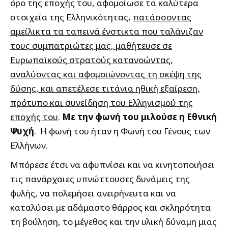
όρο της εποχής του, αφομοίωσε τα καλύτερα
στοιχεία της Ελληνικότητας,
πατάσσοντας
αμείλικτα τα ταπεινά ένστικτα που ταλάνιζαν
τους συμπατριώτες μας, μαθήτευσε σε
Ευρωπαϊκούς στρατούς κατανοώντας,
αναλύοντας και αφομοιώνοντας τη σκέψη της
δύσης, και απετέλεσε τιτάνια ηθική εξαίρεση,
πρότυπο και συνείδηση του Ελληνισμού της
εποχής του
.
Με την φωνή του μιλούσε η Εθνική
Ψυχή
. Η φωνή του ήταν η Φωνή του Γένους των
Ελλήνων.
Μπόρεσε έτσι να αφυπνίσει και να κινητοποιήσει
τις πανάρχαιες υπνώττουσες δυνάμεις της
φυλής, να πολεμήσει ανειρήνευτα και να
καταλύσει με αδάμαστο θάρρος και σκληρότητα
τη βούληση, το μέγεθος και την υλική δύναμη μιας