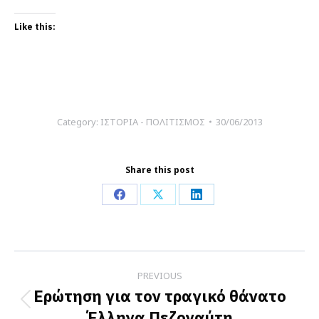
Like this:
Category:
ΙΣΤΟΡΙΑ - ΠΟΛΙΤΙΣΜΟΣ
30/06/2013
Share this post
Share
Share
Share
on
on
on
Facebook
X
LinkedIn
Post
PREVIOUS
navigation
Ερώτηση για τον τραγικό θάνατο
Previous
Έλληνα Πεζοναύτη