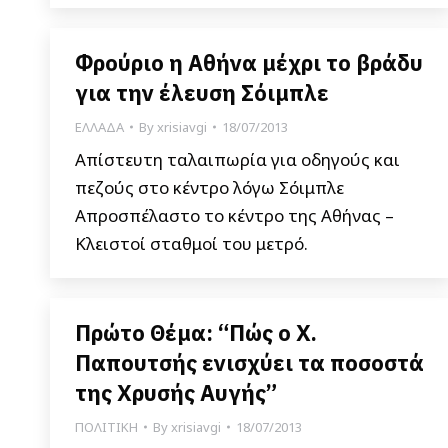
Φρούριο η Αθήνα μέχρι το βράδυ
για την έλευση Σόιμπλε
ΕΛΛΑΔΑ
By
xrisiavgi
18/07/2013
Απίστευτη ταλαιπωρία για οδηγούς και
πεζούς στο κέντρο λόγω Σόιμπλε
Απροσπέλαστο το κέντρο της Αθήνας –
Κλειστοί σταθμοί του μετρό.
Πρώτο Θέμα: “Πώς ο Χ.
Παπουτσής ενισχύει τα ποσοστά
της Χρυσής Αυγής”
ΠΟΛΙΤΙΚΗ
By
xrisiavgi
18/07/2013