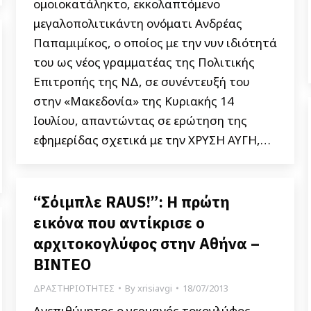
ομοιοκατάληκτο, εκκολαπτόμενο
μεγαλοπολιτικάντη ονόματι Ανδρέας
Παπαμιμίκος, ο οποίος με την νυν ιδιότητά
του ως νέος γραμματέας της Πολιτικής
Επιτροπής της ΝΔ, σε συνέντευξή του
στην «Μακεδονία» της Κυριακής 14
Ιουλίου, απαντώντας σε ερώτηση της
εφημερίδας σχετικά με την ΧΡΥΣΗ ΑΥΓΗ,…
“Σόιμπλε RAUS!”: Η πρώτη
εικόνα που αντίκρισε ο
αρχιτοκογλύφος στην Αθήνα –
ΒΙΝΤΕΟ
ΔΡΑΣΤΗΡΙΟΤΗΤΕΣ
By
xrisiavgi
18/07/2013
Ανεπιθύμητος ο γερμανός τοκογλύφος