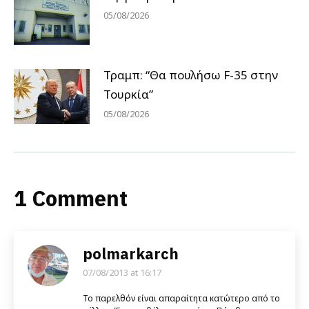
05/08/2026
Τραμπ: “Θα πουλήσω F-35 στην
Τουρκία”
05/08/2026
1 Comment
polmarkarch
07/08/2013 at 16:17
says:
Το παρελθόν είναι απαραίτητα κατώτερο από το