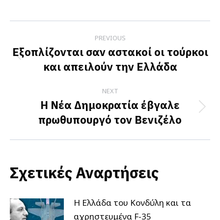
on
on
on
Facebook
X
LinkedIn
Post
PREVIOUS
navigation
Εξοπλίζονται σαν αστακοί οι τούρκοι
Previous
και απειλούν την Ελλάδα
post:
NEXT
Η Νέα Δημοκρατία έβγαλε
Next
πρωθυπουργό τον Βενιζέλο
post:
Σχετικές Αναρτήσεις
Η Ελλάδα του Κονδύλη και τα
αχρηστευμένα F-35