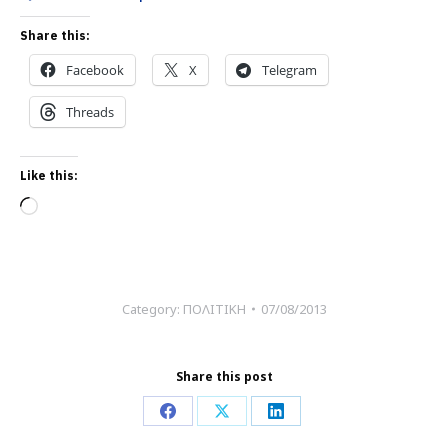
Share this:
Facebook
X
Telegram
Threads
Like this:
Loading…
Category:
ΠΟΛΙΤΙΚΗ
07/08/2013
Share this post
Share
Share
Share