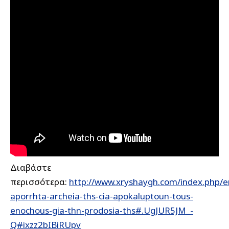
Διαβάστε
περισσότερα:
http://www.xryshaygh.com/index.php/e
aporrhta-archeia-ths-cia-apokaluptoun-tous-
enochous-gia-thn-prodosia-ths#.UgJUR5JM_-
Q#ixzz2bIBiRUpv