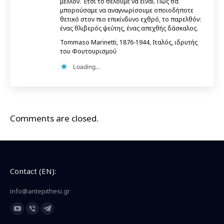
μέλλον. Έτσι το θέλουμε να είναι. Πώς θα
μπορούσαμε να αναγνωρίσουμε οποιοδήποτε
θετικό στον πιο επικίνδυνο εχθρό, το παρελθόν:
ένας θλιβερός ψεύτης, ένας απεχθής δάσκαλος.
Tommaso Marinetti, 1876-1944, Ιταλός, ιδρυτής
του Φουτουρισμού
Loading...
Comments are closed.
Contact (EN):
info@antepithesi.gr
Find us on:
YouTube
Viber
Telegram