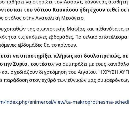
προσπαθήσει να στηρίξει τον Άσσαντ, κάνοντας αισθητή
ντου και του νότιου Καυκάσου ήδη έχουν τεθεί σε
ός στόλος στην Ανατολική Μεσόγειο.
 ψυχοπαθών της σιωνιστικής Μαφίας και πιθανότατα το
κότητα τις επόμενες εβδομάδες. Το τελικό αποτέλεσμα
πόμενες εβδομάδες θα το κρίνουν.
ται να υποστηρίξει πλήρως και δουλοπρεπώς, σε ν
στην Συρία
, τουτέστιν να συμπράξει με τους κανιβάλ
 και σχεδιάζουν διχοτόμηση του Αιγαίου. Η ΧΡΥΣΗ ΑΥΓΗ
με παράδοση στον εχθρό των εθνικών μας συμφερόντων
om/index.php/enimerosi/view/ta-makroprothesma-schedi