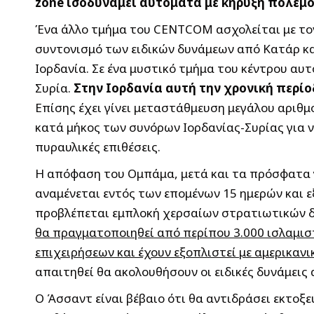
zone ισοδυναμεί αυτόματα με κήρυξη πολέμου
Ένα άλλο τμήμα του CENTCOM ασχολείται με τον
συντονισμό των ειδικών δυνάμεων από Κατάρ κ
Ιορδανία. Σε ένα μυστικό τμήμα του κέντρου αυτ
Συρία.
Στην Ιορδανία αυτή την χρονική περί
Επίσης έχει γίνει μεταστάθμευση μεγάλου αριθμ
κατά μήκος των συνόρων Ιορδανίας-Συρίας για ν
πυραυλικές επιθέσεις.
Η απόφαση του Ομπάμα, μετά και τα πρόσφατα γε
αναμένεται εντός των επομένων 15 ημερών και ε
προβλέπεται εμπλοκή χερσαίων στρατιωτικών δ
θα πραγματοποιηθεί από περίπου 3.000 ισλαμιστ
επιχειρήσεων και έχουν εξοπλιστεί με αμερικαν
απαιτηθεί θα ακολουθήσουν οι ειδικές δυνάμεις 
Ο Άσσαντ είναι βέβαιο ότι θα αντιδράσει εκτοξ