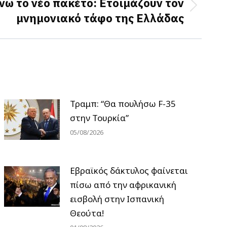
άνω το νέο πακέτο: Ετοιμάζουν τον
μνημονιακό τάφο της Ελλάδας
Τραμπ: “Θα πουλήσω F-35
στην Τουρκία”
05/08/2026
Εβραϊκός δάκτυλος φαίνεται
πίσω από την αφρικανική
εισβολή στην Ισπανική
Θεούτα!