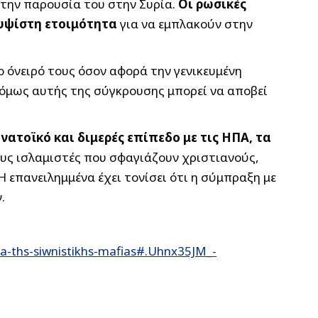
 την παρουσία του στην Συρία.
Οι ρωσικές
 υψίστη ετοιμότητα
για να εμπλακούν στην
 όνειρό τους όσον αφορά την γενικευμένη
 όμως αυτής της σύγκρουσης μπορεί να αποβεί
ατοϊκό και διμερές επίπεδο με τις ΗΠΑ, τα
ους ισλαμιστές που σφαγιάζουν χριστιανούς,
 επανειλημμένα έχει τονίσει ότι η σύμπραξη με
.
a-ths-siwnistikhs-mafias#.Uhnx35JM_-