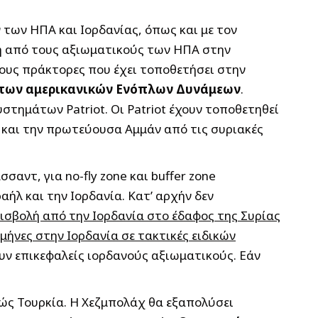
των ΗΠΑ και Ιορδανίας, όπως και με τον
ή από τους αξιωματικούς των ΗΠΑ στην
 τους πράκτορες που έχει τοποθετήσει στην
ί των αμερικανικών Ενόπλων Δυνάμεων
.
τημάτων Patriot. Oι Patriot έχουν τοποθετηθεί
ς και την πρωτεύουσα Αμμάν από τις συριακές
ντ, για no-fly zone και buffer zone
ήλ και την Ιορδανία. Κατ’ αρχήν δεν
ισβολή από την Ιορδανία στο έδαφος της Συρίας
ήνες στην Ιορδανία σε τακτικές ειδικών
ουν επικεφαλείς ιορδανούς αξιωματικούς. Εάν
νώς Τουρκία. Η Χεζμπολάχ θα εξαπολύσει