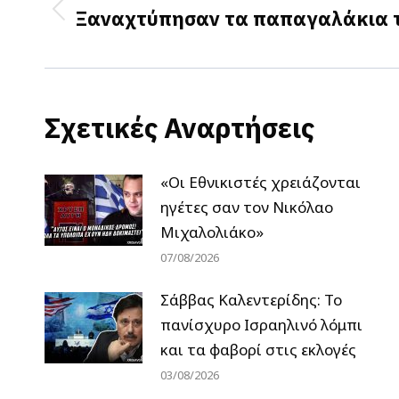
navigation
Ξαναχτύπησαν τα παπαγαλάκια 
Previous
post:
Σχετικές Αναρτήσεις
«Οι Εθνικιστές χρειάζονται
ηγέτες σαν τον Νικόλαο
Μιχαλολιάκο»
07/08/2026
Σάββας Καλεντερίδης: Το
πανίσχυρο Ισραηλινό λόμπι
και τα φαβορί στις εκλογές
03/08/2026