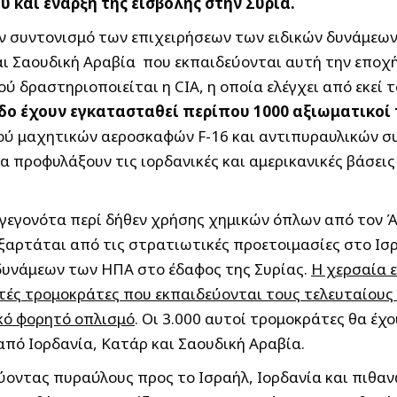
 και έναρξη της εισβολής στην Συρία.
 συντονισμό των επιχειρήσεων των ειδικών δυνάμεων 
αι Σαουδική Αραβία που εκπαιδεύονται αυτή την εποχ
ού δραστηριοποιείται η CIA, η οποία ελέγχει από εκεί
οδο έχουν εγκατασταθεί περίπου 1000 αξιωματικο
ού μαχητικών αεροσκαφών F-16 και αντιπυραυλικών συσ
α προφυλάξουν τις ιορδανικές και αμερικανικές βάσει
γονότα περί δήθεν χρήσης χημικών όπλων από τον Άσσα
ξαρτάται από τις στρατιωτικές προετοιμασίες στο Ισρα
υνάμεων των ΗΠΑ στο έδαφος της Συρίας.
Η χερσαία ε
ές τρομοκράτες που εκπαιδεύονται τους τελευταίους μ
ικό φορητό οπλισμό
. Οι 3.000 αυτοί τρομοκράτες θα έχ
από Ιορδανία, Κατάρ και Σαουδική Αραβία.
εύοντας πυραύλους προς το Ισραήλ, Ιορδανία και πιθα