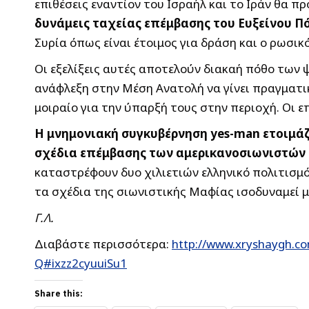
επιθέσεις εναντίον του Ισραήλ και το Ιράν θα 
δυνάμεις ταχείας επέμβασης του Ευξείνου Πό
Συρία όπως είναι έτοιμος για δράση και ο ρωσικ
Οι εξελίξεις αυτές αποτελούν διακαή πόθο των
ανάφλεξη στην Μέση Ανατολή να γίνει πραγματι
μοιραίο για την ύπαρξή τους στην περιοχή. Οι ε
Η μνημονιακή συγκυβέρνηση yes-man ετοιμάζε
σχέδια επέμβασης των αμερικανοσιωνιστών 
καταστρέφουν δυο χιλιετιών ελληνικό πολιτισμό
τα σχέδια της σιωνιστικής Μαφίας ισοδυναμεί 
Γ.Λ.
Διαβάστε περισσότερα:
http://www.xryshaygh.c
Q#ixzz2cyuuiSu1
Share this: