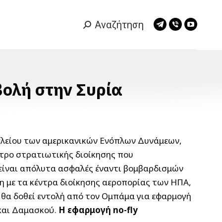
Αναζήτηση
Search:
Telegram
Viber
YouTub
page
page
page
opens
opens
opens
in
in
in
new
new
new
βολή στην Συρία
window
window
window
ελείου των αμερικανικών Ενόπλων Δυνάμεων,
τρο στρατιωτικής διοίκησης που
είναι απόλυτα ασφαλές έναντι βομβαρδισμών
η με τα κέντρα διοίκησης αεροπορίας των ΗΠΑ,
 θα δοθεί εντολή από τον Ομπάμα για εφαρμογή
 και Δαμασκού.
Η εφαρμογή no-fly