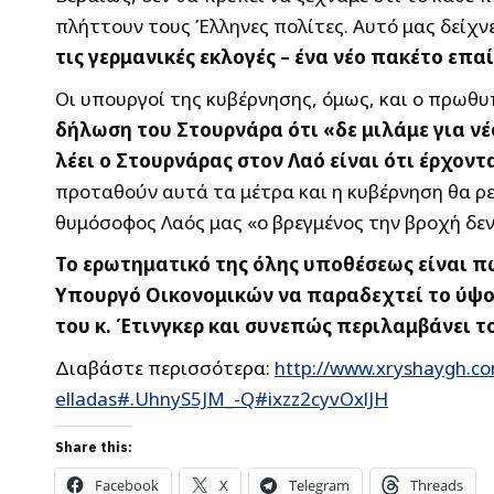
πλήττουν τους Έλληνες πολίτες. Αυτό μας δείχνε
τις γερμανικές εκλογές – ένα νέο πακέτο επ
Οι υπουργοί της κυβέρνησης, όμως, και ο πρωθυ
δήλωση του Στουρνάρα ότι «δε μιλάμε για νέ
λέει ο Στουρνάρας στον Λαό είναι ότι έρχοντα
προταθούν αυτά τα μέτρα και η κυβέρνηση θα ρεζ
θυμόσοφος Λαός μας «ο βρεγμένος την βροχή δεν
Το ερωτηματικό της όλης υποθέσεως είναι πω
Υπουργό Οικονομικών να παραδεχτεί το ύψος
του κ. Έτινγκερ και συνεπώς περιλαμβάνει 
Διαβάστε περισσότερα:
http://www.xryshaygh.c
elladas#.UhnyS5JM_-Q#ixzz2cyvOxlJH
Share this:
Facebook
X
Telegram
Threads