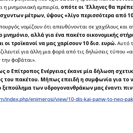
ι η μνημονιακή εμπειρία,
οπότε οι Έλληνες θα πρέπε
αίσχυντων μέτρων, ύψους «λίγο περισσότερα από 10
πουργός νομίζουν ότι απευθύνονται σε χαχόλους και 
ο μνημόνιο, αλλά για ένα πακέτο οικονομικής στήρ
ι οι τροϊκανοί να μας χαρίσουν 10 δισ. ευρώ.
Αυτό τ
ιλευτεί για άλλη μια φορά από τις δηλώσεις τύπου «αυ
 την φοβάται».
ς ο Επίτροπος Ενέργειας έκανε μία δήλωση σχετικ
 του πακέτου. Μήπως επειδή η συμφωνία για το ν
το ξεπούλημα των υδρογονανθράκων μας έναντι πι
om/index.php/enimerosi/view/10-dis-kai-panw-to-neo-p