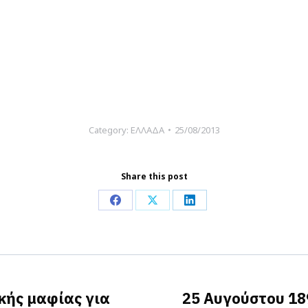
Category:
ΕΛΛΑΔΑ
25/08/2013
Share this post
Share
Share
Share
on
on
on
Facebook
X
LinkedIn
κής μαφίας για
25 Αυγούστου 18