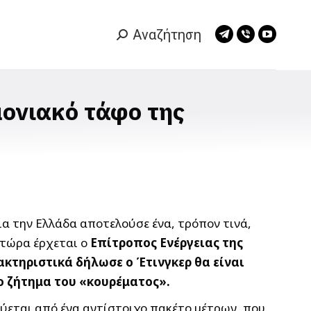
Αναζήτηση
Search:
Telegram
Viber
YouTub
page
page
page
opens
opens
opens
in
in
in
μονιακό τάφο της
new
new
new
window
window
window
για την Ελλάδα αποτελούσε ένα, τρόπον τινά,
ι τώρα έρχεται ο
Επίτροπος Ενέργειας της
ακτηριστικά δήλωσε ο Έτινγκερ θα είναι
το ζήτημα του «κουρέματος».
δεύεται από ένα αντίστοιχο πακέτο μέτρων, που