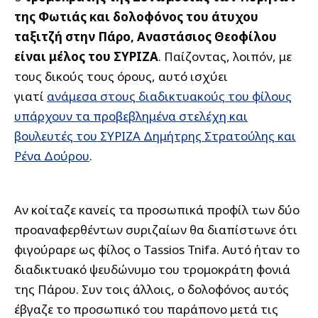
της Φωτιάς και δολοφόνος του άτυχου
ταξιτζή στην Πάρο, Αναστάσιος Θεοφίλου
είναι μέλος του ΣΥΡΙΖΑ
. Παίζοντας, λοιπόν, με
τους δικούς τους όρους, αυτό ισχύει
γιατί
ανάμεσα στους διαδικτυακούς του φίλους
υπάρχουν τα προβεβλημένα στελέχη και
βουλευτές του ΣΥΡΙΖΑ Δημήτρης Στρατούλης και
Ρένα Δούρου
.
Αν κοίταζε κανείς τα προσωπικά προφίλ των δύο
προαναφερθέντων συριζαίων θα διαπίστωνε ότι
φιγούραρε ως φίλος ο Tassios Tnifa. Αυτό ήταν το
διαδικτυακό ψευδώνυμο του τρομοκράτη φονιά
της Πάρου. Συν τοις άλλοις, ο δολοφόνος αυτός
έβγαζε το προσωπικό του παράπονο μετά τις