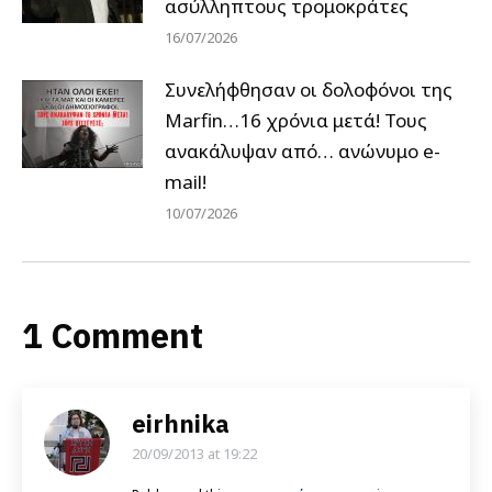
ασύλληπτους τρομοκράτες
16/07/2026
Συνελήφθησαν οι δολοφόνοι της
Marfin…16 χρόνια μετά! Τους
ανακάλυψαν από… ανώνυμο e-
mail!
10/07/2026
1 Comment
eirhnika
20/09/2013 at 19:22
says: