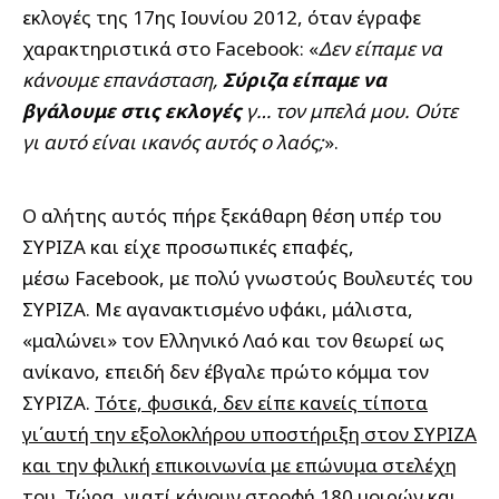
εκλογές της 17ης Ιουνίου 2012, όταν έγραφε
χαρακτηριστικά στο Facebook: «
Δεν είπαμε να
κάνουμε επανάσταση,
Σύριζα είπαμε να
βγάλουμε στις εκλογές
γ… τον μπελά μου. Ούτε
γι αυτό είναι ικανός αυτός ο λαός;
».
Ο αλήτης αυτός πήρε ξεκάθαρη θέση υπέρ του
ΣΥΡΙΖΑ και είχε προσωπικές επαφές,
μέσω Facebook, με πολύ γνωστούς Βουλευτές του
ΣΥΡΙΖΑ. Με αγανακτισμένο υφάκι, μάλιστα,
«μαλώνει» τον Ελληνικό Λαό και τον θεωρεί ως
ανίκανο, επειδή δεν έβγαλε πρώτο κόμμα τον
ΣΥΡΙΖΑ.
Τότε, φυσικά, δεν είπε κανείς τίποτα
γι΄αυτή την εξολοκλήρου υποστήριξη στον ΣΥΡΙΖΑ
και την φιλική επικοινωνία με επώνυμα στελέχη
του
. Τώρα, γιατί κάνουν στροφή 180 μοιρών και