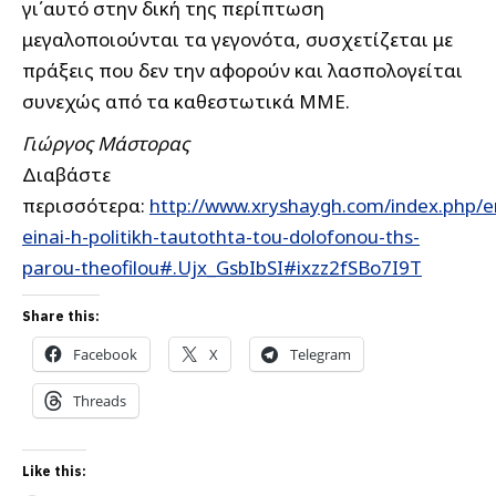
γι΄αυτό στην δική της περίπτωση
μεγαλοποιούνται τα γεγονότα, συσχετίζεται με
πράξεις που δεν την αφορούν και λασπολογείται
συνεχώς από τα καθεστωτικά ΜΜΕ.
Γιώργος Μάστορας
Διαβάστε
περισσότερα:
http://www.xryshaygh.com/index.php/e
einai-h-politikh-tautothta-tou-dolofonou-ths-
parou-theofilou#.Ujx_GsbIbSI#ixzz2fSBo7I9T
Share this:
Facebook
X
Telegram
Threads
Like this: