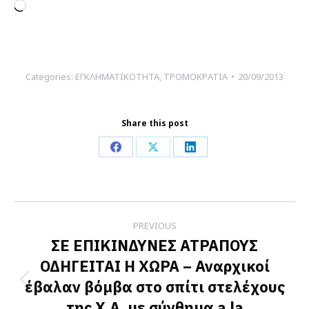
Loading…
Categories:
ΕΓΚΛΗΜΑΤΙΚΟΤΗΤΑ
,
ΤΡΟΜΟΚΡΑΤΙΑ
20/09/2013
Share this post
Share
Share
Share
on
on
on
Facebook
X
LinkedIn
Post
PREVIOUS
navigation
ΣΕ ΕΠΙΚΙΝΔΥΝΕΣ ΑΤΡΑΠΟΥΣ
ΟΔΗΓΕΙΤΑΙ Η ΧΩΡΑ – Αναρχικοί
έβαλαν βόμβα στο σπίτι στελέχους
Previous
της Χ.Α. με σύνθημα a la
post: