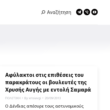
Αναζήτηση
Search:
Telegram
Viber
YouTub
page
page
page
opens
opens
opens
in
in
in
new
new
new
window
window
window
Αφύλακτοι στις επιθέσεις του
παρακράτους οι βουλευτές της
Χρυσής Αυγής με εντολή Σαμαρά
ΠΟΛΙΤΙΚΗ
By
xrisiavgi
20/09/2013
Ο Δένδιας απέσυρε τους αστυνομικούς