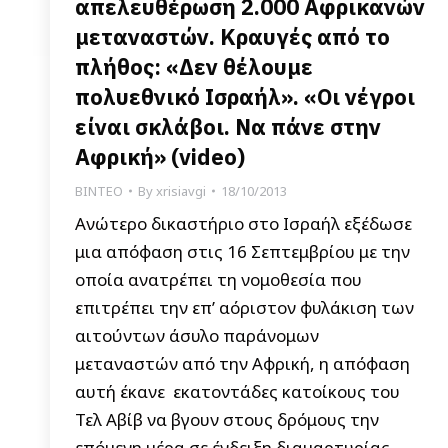
απελευθέρωση 2.000 Αφρικανών
μεταναστών. Κραυγές από το
πλήθος: «Δεν θέλουμε
πολυεθνικό Ισραήλ». «Οι νέγροι
είναι σκλάβοι. Να πάνε στην
Αφρική» (video)
ΒΙΝΤΕΟ
By
xrisiavgi
18/10/2013
Ανώτερο δικαστήριο στο Ισραήλ εξέδωσε
μια απόφαση στις 16 Σεπτεμβρίου με την
οποία ανατρέπει τη νομοθεσία που
επιτρέπει την επ’ αόριστον φυλάκιση των
αιτούντων άσυλο παράνομων
μεταναστών από την Αφρική, η απόφαση
αυτή έκανε εκατοντάδες κατοίκους του
Τελ Αβίβ να βγουν στους δρόμους την
επόμενη μέρα σε ένδειξη διαμαρτυρίας.