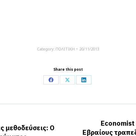
Category:
ΠΟΛΙΤΙΚΗ
20/11/2013
Share this post
Share
Share
Share
on
on
on
Facebook
X
LinkedIn
Economist
ς μεθοδεύσεις: Ο
Εβραίους τραπεζ
Next