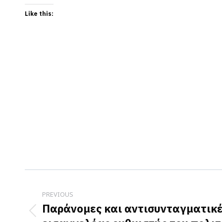
Like this:
Post
navigation
PREVIOUS
Παράνομες και αντισυνταγματικέ
Previous