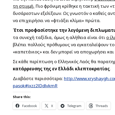
τη στιγμή.
Πιο φρόνιμη κρίθηκε η τακτική των «
δυσάρεστων εξελίξεων. Ως γνωστόν ο καθείς αντ
να επιχειρήσει να «φτιάξει κλίμα» πρώτα.
Έτσι προφασίστηκε την λεγόμενη διπλωματικ
τα συνεχή ταξίδια, όμως η αλήθεια είναι ότι
ο ί
βλέπει πολλούς πρόθυμους να εγκαταλείψουν το 
«καπετάνιος» και δεν μπορεί να αποχωρήσει και ο
Σε κάθε περίπτωση ο Ελληνικός Λαός θα παρατη
κατάρρευσης της εν Ελλάδι κλεπτοκρατίας
.
Διαβάστε περισσότερα:
http://www.xryshaygh.co
pasok#ixzz2lDdlvkmR
Share this:
Facebook
X
Telegram
Threads