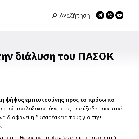
Αναζήτηση
Search:
Telegram
Viber
YouTub
page
page
page
opens
opens
opens
in
in
in
new
new
new
την διάλυση του ΠΑΣΟΚ
window
window
window
τυπη ψήφος εμπιστοσύνης προς το πρόσωπο
 αυτοί που λοξοκοιτάνε προς την έξοδο τους από
να διαφανεί η δυσαρέσκεια τους για την
.
ντιπαράθεσης με τις φυγόκεντρες τάσεις αυτή