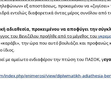
τηλεφώνων» εξ αποστάσεως, προκειμένου να «ζυγίσει» 
ιδρά εντελώς διαφορετικά όντας μέρος συνόλου από το
ή αδιαθεσία, προκειμένου να αποφύγει την σύγκλ
λιγγος του Βενιζέλου προήλθε από το μέγεθος του
γκρεμ
«καράβι», την ώρα που αυτό βουλιάζει και προφανώς κ
 ίδιος.
ρεί με αμείωτο ενδιαφέρον την πτώση του ΠΑΣΟΚ, γ
εγ
m/index.php/enimerosi/view/diplwmatikh-adiathesia-beni