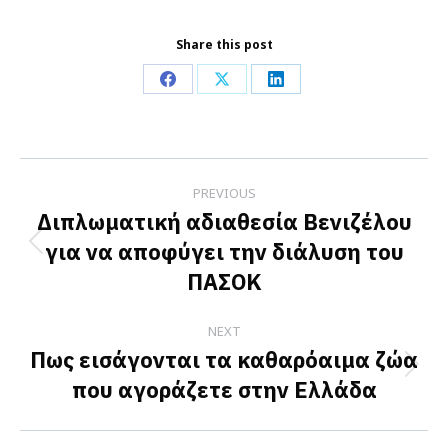
Share this post
Share
Share
Share
on
on
on
Facebook
X
LinkedIn
Post
PREVIOUS
navigation
Διπλωματική αδιαθεσία Βενιζέλου
για να αποφύγει την διάλυση του
Previous
ΠΑΣΟΚ
post:
NEXT
Πως εισάγονται τα καθαρόαιμα ζώα
Next
που αγοράζετε στην Ελλάδα
post: