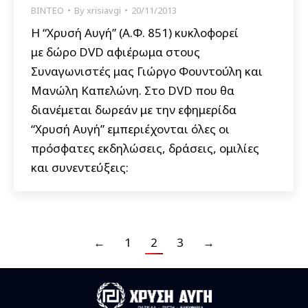
ΒΙΝΤΕΟ
By
xrisiavgi
20/11/2013
Η “Χρυσή Αυγή” (Α.Φ. 851) κυκλοφορεί
με δώρο DVD αφιέρωμα στους
Συναγωνιστές μας Γιώργο Φουντούλη και
Μανώλη Καπελώνη. Στο DVD που θα
διανέμεται δωρεάν με την εφημερίδα
“Χρυσή Αυγή” εμπεριέχονται όλες οι
πρόσφατες εκδηλώσεις, δράσεις, ομιλίες
και συνεντεύξεις:
←
1
2
3
→