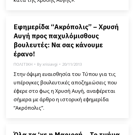
Εφημερίδα “Ακρόπολις” – Χρυσή
Αυγή προς παχυλόμισθους
βουλευτές: Να σας κάνουμε
έρανο!
ΠΟΛΙΤΙΚΗ
By
xrisiavgi
20/11/2013
Στην όψιμη ευαισθησία του Τύπου για τις
υπέρογκες βουλευτικές αποζημιώσεις που
έφερε στο φως η Χρυσή Αυγή, αναφέρεται
σήμερα με άρθρο η ιστορική εφημερίδα
“Ακρόπολις”.
Όλα τα ‘χε η Μαριορή… Το τμήμα