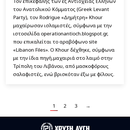
Τον επικεφαλής των εξ Αντιοχείας Ελλήνων
του Ανατολικού Κόμματος (Greek Levant
Party), τον Rodrigue «Δημήτρη» Khour
μαχαίρωσαν ισλαμιστές, σύμφωνα με την
ιστοσελίδα operationantioch.blogspot.gr,
που επικαλείται το αραβόφωνο site
«Libanon Files». Ο Khour δέχθηκε, σύμφωνα
με την ίδια πηγή,μαχαιριά στο λαιμό στην
Τρίπολη του Λιβάνου, από μασκοφόρους
σαλαφιστές, ενώ βρισκόταν έξω με φίλους.
1
2
3
→