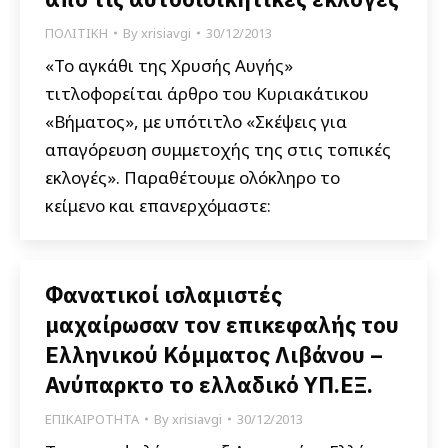
ΠΟΛΙΤΙΚΗ
By
xrisiavgi
30/12/2013
«Το αγκάθι της Χρυσής Αυγής»
τιτλοφορείται άρθρο του Κυριακάτικου
«Βήματος», με υπότιτλο «Σκέψεις για
απαγόρευση συμμετοχής της στις τοπικές
εκλογές». Παραθέτουμε ολόκληρο το
κείμενο και επανερχόμαστε:
Φανατικοί ισλαμιστές
μαχαίρωσαν τον επικεφαλής του
Ελληνικού Κόμματος Λιβάνου –
Ανύπαρκτο το ελλαδικό ΥΠ.ΕΞ.
ΕΠΙΚΑΙΡΟΤΗΤΑ
By
xrisiavgi
30/12/2013