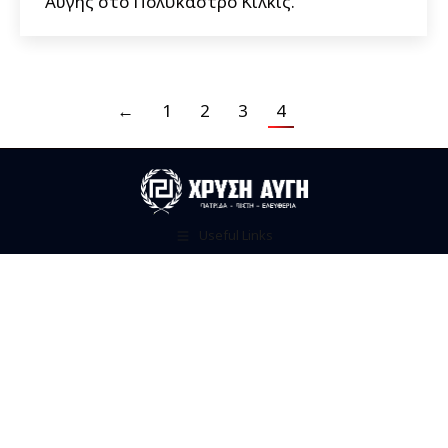
Αυγής στο Πολύκαστρο Κιλκίς.
←
1
2
3
4
Useful Links