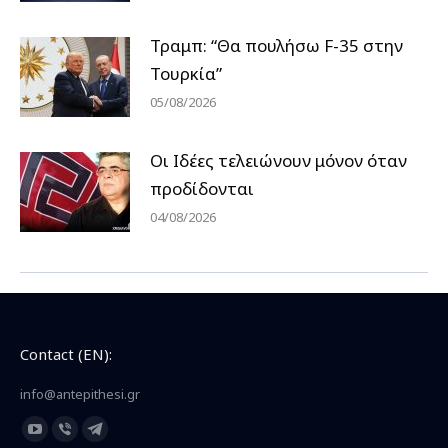
Τραμπ: “Θα πουλήσω F-35 στην
Τουρκία”
05/08/2026
Οι Ιδέες τελειώνουν μόνον όταν
προδίδονται
04/08/2026
Contact (EN):
info@antepithesi.gr
Find us on:
YouTube
Viber
Telegram