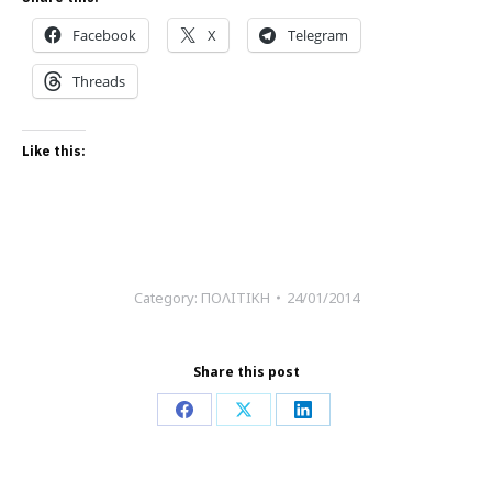
Facebook
X
Telegram
Threads
Like this:
Category:
ΠΟΛΙΤΙΚΗ
24/01/2014
Share this post
Share
Share
Share
on
on
on
Facebook
X
LinkedIn