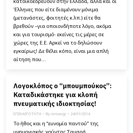
κατοικοεδρεύουν στην Ελλάδα, αλλά και οι
Έλληνες που είτε διαμένουν μόνιμα
(μετανάστες, φοιτητές κ.λπ.) είτε θα
βρεθούν –για οποιονδήποτε λόγο, ακόμα
και για τουρισμό- εκείνες τις μέρες σε
χώρες της Ε.Ε. Αρκεί να το δηλώσουν
εγκαίρως! Δε θέλει κόπο, είναι μια απλή
αίτηση που…
Λογοκλόπος ο “μπουμπούκος”:
Καταδικάστηκε για κλοπή
πνευματικής ιδιοκτησίας!
ΕΠΙΚΑΙΡΟΤΗΤΑ
By
xrisiavgi
24/01/2014
Το ήθος και η “ευνομία παντού” της
μνημονιακής χούντας Σαμαρά