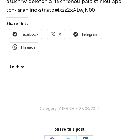
psuchrw-dolofonia-15chronou-palaistiniou-apo-
ton-israhlino-strato#ixzz2xALwJN00
Share this:
Facebook
X
Telegram
Threads
Like this:
Category:
ΔΙΕΘΝΗ
27/03/2014
Share this post