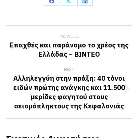
Share
Share
Share
on
on
on
Facebook
X
LinkedIn
Post
PREVIOUS
navigation
Επαχθές και παράνομο το χρέος της
Previous
Ελλάδας – ΒΙΝΤΕΟ
post:
NEXT
Αλληλεγγύη στην πράξη: 40 τόνοι
ειδών πρώτης ανάγκης και 11.500
Next
μερίδες φαγητού στους
post:
σεισμόπληκτους της Κεφαλονιάς