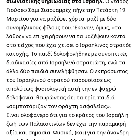
σιωνιστικής θηριωδίας στο Ισραήλ.
Ο νεαρός
Γιούσεφ Σάμι Σιαουαμρέχ πήγε την Τετάρτη 19
Μαρτίου για να μαζέψει χόρτα, μαζί με δύο
συνομήλικους φίλους του. Έκαναν, όμως, «το
λάθος» να επιχειρήσουν να τα μαζέψουν κοντά
στο τείχος που έχει χτίσει ο Ισραηλινός στρατός
κατοχής. Το παιδί δολοφονήθηκε με συνοπτικές
διαδικασίες από Ισραηλινό στρατιώτη, ενώ τα
άλλα δύο παιδιά συνελήφθησαν. Ο εκπρόσωπος
του Ισραηλινού στρατού παρουσίασε ως
απολύτως φυσιολογική αυτή την εν ψυχρώ
δολοφονία, θεωρώντας ότι τα τρία παιδιά
«σαμποτάριζαν τον φράχτη ασφαλείας».
Είναι ολοφάνερο ότι για το κράτος του Ισραήλ η
ζωή των Παλαιστινίων δεν έχει την παραμικρή
αξία και σημασία. Φυσικά, (και) για την άνανδρη