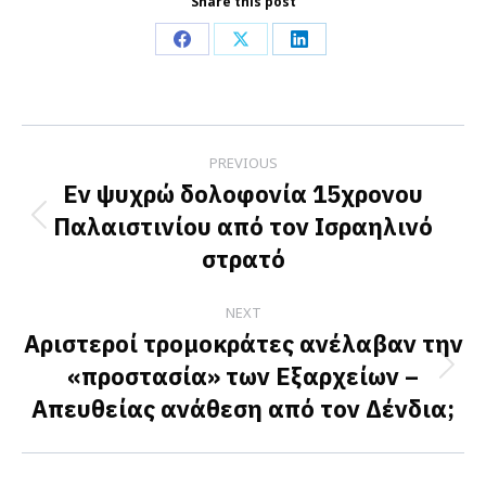
Share this post
Share
Share
Share
on
on
on
Facebook
X
LinkedIn
Post
PREVIOUS
navigation
Εν ψυχρώ δολοφονία 15χρονου
Παλαιστινίου από τον Ισραηλινό
Previous
στρατό
post:
NEXT
Αριστεροί τρομοκράτες ανέλαβαν την
«προστασία» των Εξαρχείων –
Next
Απευθείας ανάθεση από τον Δένδια;
post: