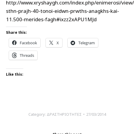
http://www.xryshaygh.com/index.php/enimerosi/view/
sthn-prajh-40-tonoi-eidwn-prwths-anagkhs-kai-
11.500-merides-fagh#ixzz2xAPU1MJd
Share this:
Facebook
X
Telegram
Threads
Like this:
Category:
ΔΡΑΣΤΗΡΙΟΤΗΤΕΣ
27/03/2014