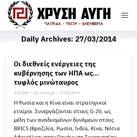
Daily Archives:
27/03/2014
Οι διεθνείς ενέργειες της
κυβέρνησης των ΗΠΑ ως…
τυφλός μινώταυρος
ΔΙΕΘΝΗ
By
xrisiavgi
27/03/2014
Η Ρωσία και η Κίνα είναι στρατηγικοί
εταίροι. Συνεργάζονται στους G-20, ως
μέλη των αναδυομένων δυνάμεων στους
BRICS (Βραζιλία, Ρωσία, Ινδία, Κίνα, Νότια
Αφρική) και στην Οργάνωση Συνεργασίας