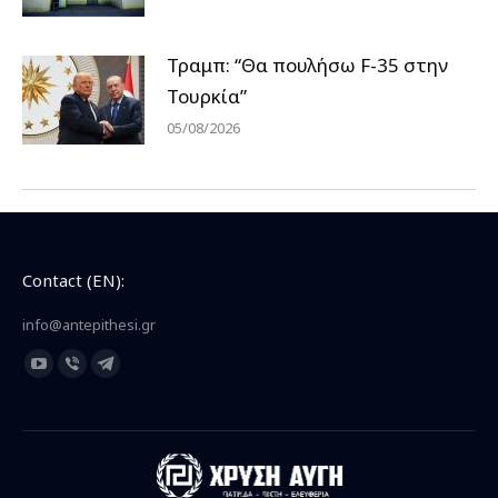
Τραμπ: “Θα πουλήσω F-35 στην
Τουρκία”
05/08/2026
Contact (EN):
info@antepithesi.gr
Find us on:
YouTube
Viber
Telegram
page
page
page
opens
opens
opens
in
in
in
new
new
new