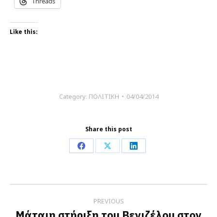
Threads
Like this:
Category:
ΠΟΛΙΤΙΚΗ
04/04/2014
Share this post
Share
Share
Share
on
on
on
Facebook
X
LinkedIn
Post
PREVIOUS
navigation
Μάταιη στήριξη του Βενιζέλου στον