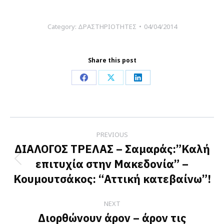
Category:
ΔΡΑΣΤΗΡΙΟΤΗΤΕΣ
04/04/2014
Share this post
Share
Share
Share
on
on
on
Facebook
X
LinkedIn
Post
PREVIOUS
navigation
ΔΙΑΛΟΓΟΣ ΤΡΕΛΑΣ – Σαμαράς:”Καλή
επιτυχία στην Μακεδονία” –
Previous
Κουμουτσάκος: “Αττική κατεβαίνω”!
post:
NEXT
Διορθώνουν άρον – άρον τις