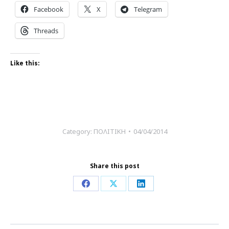
Facebook
X
Telegram
Threads
Like this:
Category:
ΠΟΛΙΤΙΚΗ
04/04/2014
Share this post
Share
Share
Share
on
on
on
Facebook
X
LinkedIn