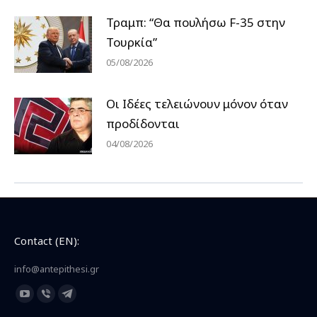
Τραμπ: “Θα πουλήσω F-35 στην
Τουρκία”
05/08/2026
Οι Ιδέες τελειώνουν μόνον όταν
προδίδονται
04/08/2026
Contact (EN):
info@antepithesi.gr
Find us on:
YouTube
Viber
Telegram