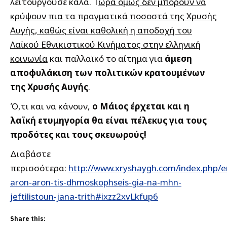
λειτουργούσε καλά. Τ
ώρα όμως δεν μπορούν να
κρύψουν πια τα πραγματικά ποσοστά της Χρυσής
Αυγής, καθώς είναι καθολική η αποδοχή του
Λαϊκού Εθνικιστικού Κινήματος στην ελληνική
κοινωνία
και παλλαϊκό το αίτημα για
άμεση
αποφυλάκιση των πολιτικών κρατουμένων
της Χρυσής Αυγής
.
Ό,τι και να κάνουν,
ο Μάιος έρχεται και η
λαϊκή ετυμηγορία θα είναι πέλεκυς για τους
προδότες και τους σκευωρούς!
Διαβάστε
περισσότερα:
http://www.xryshaygh.com/index.php/e
aron-aron-tis-dhmoskophseis-gia-na-mhn-
jeftilistoun-jana-trith#ixzz2xvLkfup6
Share this: