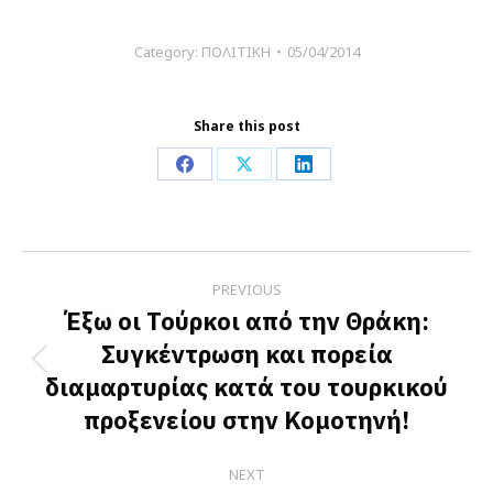
Category:
ΠΟΛΙΤΙΚΗ
05/04/2014
Share this post
Share
Share
Share
on
on
on
Facebook
X
LinkedIn
Post
PREVIOUS
navigation
Έξω οι Τούρκοι από την Θράκη:
Συγκέντρωση και πορεία
Previous
διαμαρτυρίας κατά του τουρκικού
post:
προξενείου στην Κομοτηνή!
NEXT