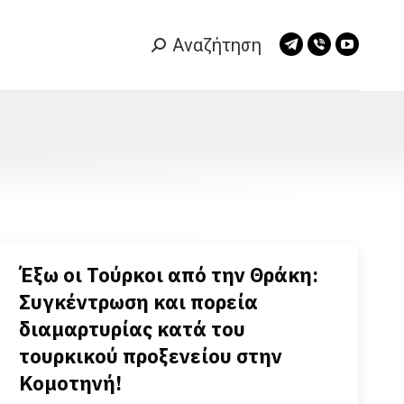
Αναζήτηση
Search:
Telegram
Viber
YouTub
page
page
page
opens
opens
opens
in
in
in
new
new
new
window
window
window
Έξω οι Τούρκοι από την Θράκη:
Συγκέντρωση και πορεία
διαμαρτυρίας κατά του
τουρκικού προξενείου στην
Κομοτηνή!