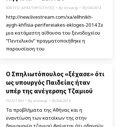
ΒΙΝΤΕΟ
,
ΔΡΑΣΤΗΡΙΟΤΗΤΕΣ
By
xrisiavgi
05/04/2014
http://new.livestream.com/xa/ellhnikh-
aygh-khfisia-perifereiakes-ekloges-2014 Σε
μια κατάμεστη αίθουσα του ξενοδοχείου
“Πεντελικόν” πραγματοποιήθηκε η
παρουσίαση του
Ο Σπηλιωτόπουλος «ξέχασε» ότι
ως υπουργός Παιδείας ήταν
υπέρ της ανέγερσης Τζαμιού
ΠΟΛΙΤΙΚΗ
By
xrisiavgi
05/04/2014
Τα προβλήματα της Αθήνας και η
εναντίωση των κατοίκων της στην
δημιουργία τζαμιού φαίνεται ότι οδηγούν