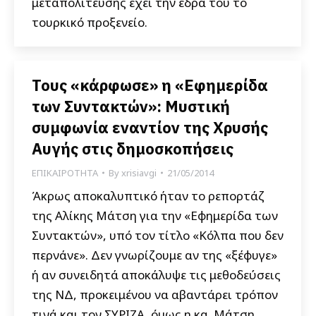
μεταπολίτευσης έχει την έδρα του το
τουρκικό προξενείο.
Τους «κάρφωσε» η «Εφημερίδα
των Συντακτών»: Μυστική
συμφωνία εναντίον της Χρυσής
Αυγής στις δημοσκοπήσεις
ΕΠΙΚΑΙΡΟΤΗΤΑ
By
xrisiavgi
21/05/2014
Άκρως αποκαλυπτικό ήταν το ρεπορτάζ
της Αλίκης Μάτση για την «Εφημερίδα των
Συντακτών», υπό τον τίτλο «Κόλπα που δεν
περνάνε». Δεν γνωρίζουμε αν της «ξέφυγε»
ή αν συνειδητά αποκάλυψε τις μεθοδεύσεις
της ΝΔ, προκειμένου να αβαντάρει τρόπον
τινά και τον ΣΥΡΙΖΑ, όμως η κα. Μάτση