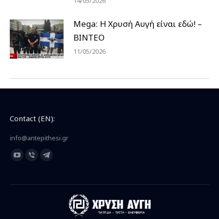
14/05/2026
Mega: Η Χρυσή Αυγή είναι εδώ! –
ΒΙΝΤΕΟ
11/05/2026
Contact (EN):
info@antepithesi.gr
Find us on:
YouTube
Viber
Telegram
page
page
page
opens
opens
opens
in
in
in
new
new
new