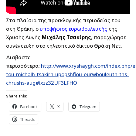
Στα πλαίσια της προεκλογικής περιοδείας του
στη Θράκη, ο
υποψήφιος ευρωβουλευτής
της
Χρυσής Αυγής
Μιχάλης Τσακίρης,
παραχώρησε
συνέντευξη στο τηλεοπτικό δίκτυο Θράκη Νετ.
Διαβάστε
περισσότερα:
http://www.xryshaygh.com/index.php/e
tou-michalh-tsakirh-upopshfiou-eurwbouleuth-ths-
chrushs-aug#ixzz32UF3LFHO
Share this:
Facebook
X
Telegram
Threads