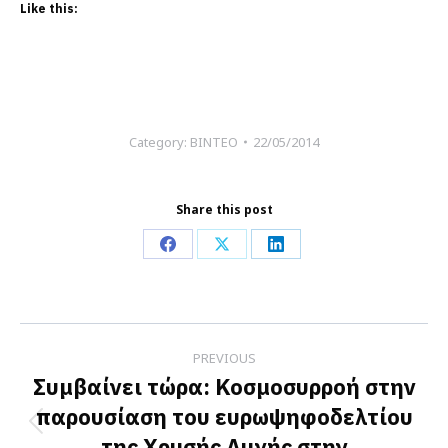
Like this:
Category:
ΒΙΝΤΕΟ
22/05/2014
Share this post
Share
Share
Share
on
on
on
Facebook
X
LinkedIn
Post
PREVIOUS
navigation
Συμβαίνει τώρα: Κοσμοσυρροή στην
παρουσίαση του ευρωψηφοδελτίου
Previous
της Χρυσής Αυγής στην