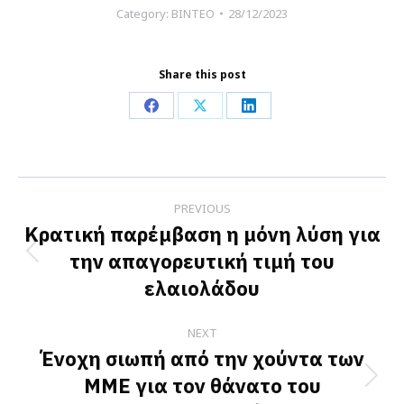
Category:
ΒΙΝΤΕΟ
28/12/2023
Share this post
Share
Share
Share
on
on
on
Facebook
X
LinkedIn
Post
PREVIOUS
navigation
Κρατική παρέμβαση η μόνη λύση για
την απαγορευτική τιμή του
Previous
ελαιολάδου
post:
NEXT
Ένοχη σιωπή από την χούντα των
ΜΜΕ για τον θάνατο του
Next