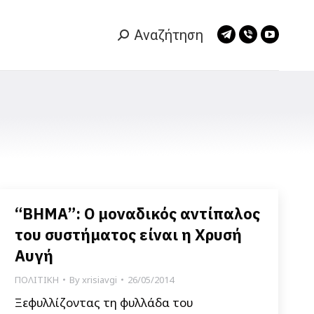
Αναζήτηση
Search:
Telegram
Viber
YouTub
page
page
page
opens
opens
opens
in
in
in
new
new
new
window
window
window
“ΒΗΜΑ”: Ο μοναδικός αντίπαλος
του συστήματος είναι η Χρυσή
Αυγή
ΠΟΛΙΤΙΚΗ
By
xrisiavgi
26/05/2014
Ξεφυλλίζοντας τη φυλλάδα του