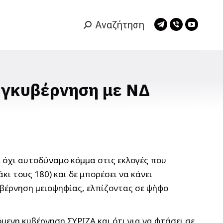
Αναζήτηση
Search:
Telegram
Viber
YouTub
page
page
page
opens
opens
opens
in
in
in
new
new
new
συγκυβέρνηση με ΝΔ
window
window
window
ά όχι αυτοδύναμο κόμμα στις εκλογές που
κι τους 180) και δε μπορέσει να κάνει
υβέρνηση μειοψηφίας, ελπίζοντας σε ψήφο
ενη κυβέρνηση ΣΥΡΙΖΑ και ότι για να φτάσει σε