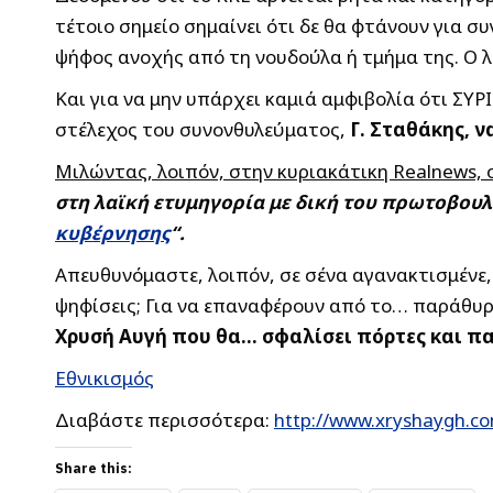
τέτοιο σημείο σημαίνει ότι δε θα φτάνουν για σ
ψήφος ανοχής από τη νουδούλα ή τμήμα της. Ο λ
Και για να μην υπάρχει καμιά αμφιβολία ότι ΣΥ
στέλεχος του συνονθυλεύματος,
Γ. Σταθάκης, ν
Μιλώντας, λοιπόν, στην κυριακάτικη Realnews, 
στη λαϊκή ετυμηγορία με δική του πρωτοβουλί
κυβέρνησης
“.
Απευθυνόμαστε, λοιπόν, σε σένα αγανακτισμένε,
ψηφίσεις; Για να επαναφέρουν από το… παράθυρο
Χρυσή Αυγή που θα… σφαλίσει πόρτες και π
Εθνικισμός
Διαβάστε περισσότερα:
http://www.xryshaygh.c
Share this: