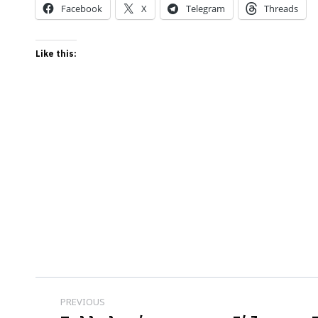
Facebook
X
Telegram
Threads
Like this:
Post
PREVIOUS