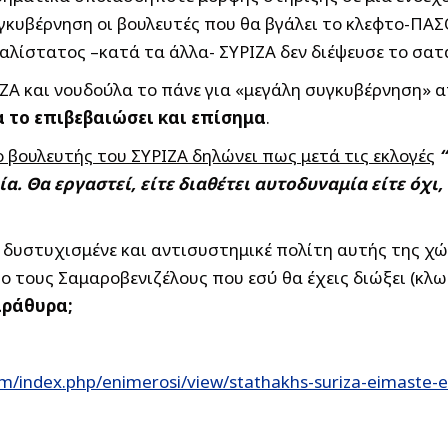
υγκυβέρνηση οι βουλευτές που θα βγάλει το κλεφτο-ΠΑΣ
αλίστατος –κατά τα άλλα- ΣΥΡΙΖΑ δεν διέψευσε το σατ
ΡΙΖΑ και νουδούλα το πάνε για «μεγάλη συγκυβέρνηση» 
α το επιβεβαιώσει και επίσημα
.
ο βουλευτής του ΣΥΡΙΖΑ δηλώνει πως μετά τις εκλογές
α. Θα εργαστεί, είτε διαθέτει αυτοδυναμία είτε όχι
 δυστυχισμένε και αντισυστημικέ πολίτη αυτής της χ
 τους Σαμαροβενιζέλους που εσύ θα έχεις διώξει (κλω
αράθυρα;
om/index.php/enimerosi/view/stathakhs-suriza-eimaste