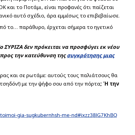
ΟΚ και το Ποτάμι, είναι προφανές ότι παίζεται
ανικό αυτό σχέδιο, άρα εμμέσως το επιβεβαίωσε.
από το… παράθυρο, έρχεται σήμερα το ηγετικό
“ο ΣΥΡΙΖΑ δεν πρόκειται να προσφύγει εκ νέου
, προς την κατεύθυνση της
συγκρότησης μιας
ώρας και σε ρωτάμε: αυτούς τους παλιάτσους θα
τσηδόν!) με την ψήφο σου από την πόρτα
; Ή την
-etoimoi-gia-sugkubernhsh-me-nd#ixzz38lG7KhBQ