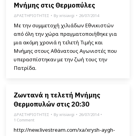
Μνήμης στις Θερμοπύλες
ΔΡΑΣΤΗΡΙΟΤΗΤΕΣ
By
xrisiavgi
26/07/2014
Με την συμμετοχή χιλιάδων Εθνικιστών
από όλη την χώρα πραγματοποιήθηκε για
μια ακόμη χρονιά η τελετή Τιμής και
Μνήμης στους Αθάνατους Αγωνιστές που
υπερασπίστηκαν με την ζωή τους την
Πατρίδα.
Ζωντανά η τελετή Μνήμης
Θερμοπυλών στις 20:30
ΔΡΑΣΤΗΡΙΟΤΗΤΕΣ
By
xrisiavgi
26/07/2014
1 Comment
http://new.livestream.com/xa/xrysh-aygh-