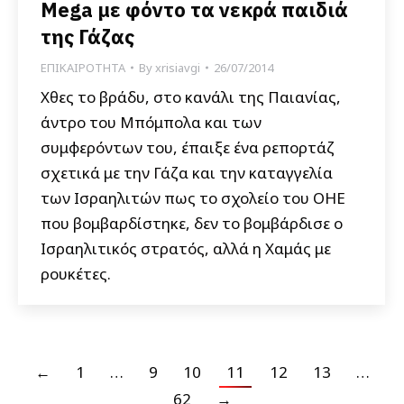
Mega με φόντο τα νεκρά παιδιά
της Γάζας
ΕΠΙΚΑΙΡΟΤΗΤΑ
By
xrisiavgi
26/07/2014
Χθες το βράδυ, στο κανάλι της Παιανίας,
άντρο του Μπόμπολα και των
συμφερόντων του, έπαιξε ένα ρεπορτάζ
σχετικά με την Γάζα και την καταγγελία
των Ισραηλιτών πως το σχολείο του ΟΗΕ
που βομβαρδίστηκε, δεν το βομβάρδισε ο
Ισραηλιτικός στρατός, αλλά η Χαμάς με
ρουκέτες.
←
1
…
9
10
11
12
13
…
62
→