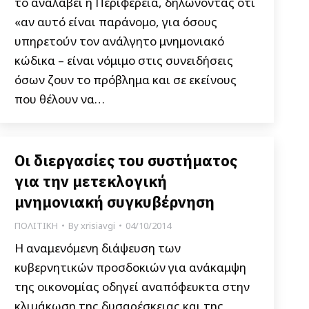
το αναλάβει η Περιφέρεια, δηλώνοντας ότι
«αν αυτό είναι παράνομο, για όσους
υπηρετούν τον ανάλγητο μνημονιακό
κώδικα – είναι νόμιμο στις συνειδήσεις
όσων ζουν το πρόβλημα και σε εκείνους
που θέλουν να…
Οι διεργασίες του συστήματος
για την μετεκλογική
μνημονιακή συγκυβέρνηση
ΠΟΛΙΤΙΚΗ
By
xrisiavgi
04/10/2014
Η αναμενόμενη διάψευση των
κυβερνητικών προσδοκιών για ανάκαμψη
της οικονομίας οδηγεί αναπόφευκτα στην
κλιμάκωση της δυσαρέσκειας και της