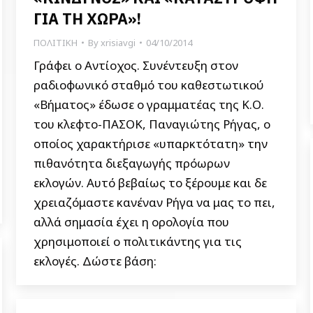
ΓΙΑ ΤΗ ΧΩΡΑ»!
ΠΟΛΙΤΙΚΗ
By
xrisiavgi
04/10/2014
Γράφει ο Αντίοχος. Συνέντευξη στον
ραδιοφωνικό σταθμό του καθεστωτικού
«Βήματος» έδωσε ο γραμματέας της Κ.Ο.
του κλεφτο-ΠΑΣΟΚ, Παναγιώτης Ρήγας, ο
οποίος χαρακτήρισε «υπαρκτότατη» την
πιθανότητα διεξαγωγής πρόωρων
εκλογών. Αυτό βεβαίως το ξέρουμε και δε
χρειαζόμαστε κανέναν Ρήγα να μας το πει,
αλλά σημασία έχει η ορολογία που
χρησιμοποιεί ο πολιτικάντης για τις
εκλογές. Δώστε βάση: