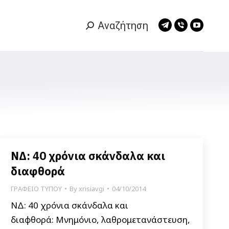
Αναζήτηση
Search:
Telegram
Viber
YouTub
page
page
page
opens
opens
opens
in
in
in
new
new
new
window
window
window
ΝΔ: 40 χρόνια σκάνδαλα και
διαφθορά
ΓΡΑΦΕΙΟ ΤΥΠΟΥ
By
xrisiavgi
04/10/2014
ΝΔ: 40 χρόνια σκάνδαλα και
διαφθορά: Μνημόνιο, λαθρομετανάστευση,