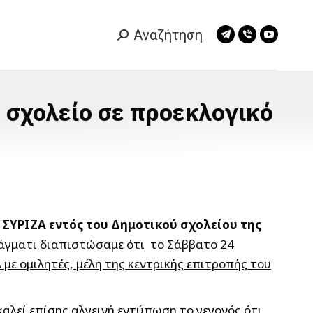
Αναζήτηση
Search:
Telegram
Viber
YouTub
page
page
page
opens
opens
opens
in
in
in
 σχολείο σε προεκλογικό
new
new
new
window
window
window
ΣΥΡΙΖΑ εντός του Δημοτικού σχολείου της
πράγματι διαπιστώσαμε ότι το Σάββατο 24
με ομιλητές, μέλη της κεντρικής επιτροπής του
αλεί επίσης αλγεινή εντύπωση το γεγονός ότι