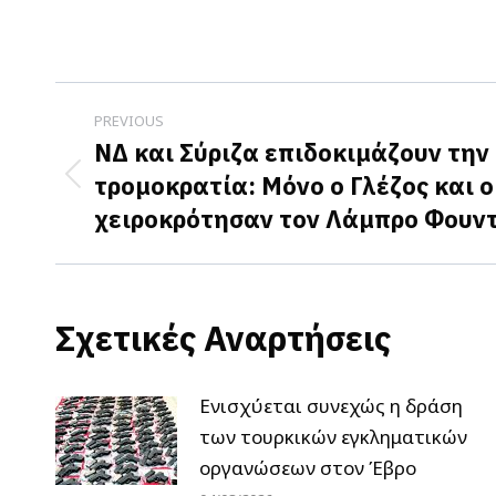
Post
PREVIOUS
navigation
ΝΔ και Σύριζα επιδοκιμάζουν την
τρομοκρατία: Μόνο ο Γλέζος και ο
Previous
χειροκρότησαν τον Λάμπρο Φουν
post:
Σχετικές Αναρτήσεις
Ενισχύεται συνεχώς η δράση
των τουρκικών εγκληματικών
οργανώσεων στον Έβρο