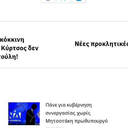
Share
Share
Share
on
on
on
Facebook
X
LinkedIn
 κόκκινη
Νέες προκλητικέ
 Κύρτσος δεν
Next
τούλη!
post:
Πάνε για κυβέρνηση
συνεργασίας χωρίς
Μητσοτάκη πρωθυπουργό