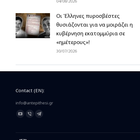
04/08/2026
Οι Έλληνες πυροσβέστες
θυσιάζονται για να μοιράζει η
κυβέρνηση εκατομμύρια σε
«ημέτερους»!
30/07/2026
Contact (EN):
info@antepithesi.gr
Find us on:
YouTube
Viber
Telegram
page
page
page
opens
opens
opens