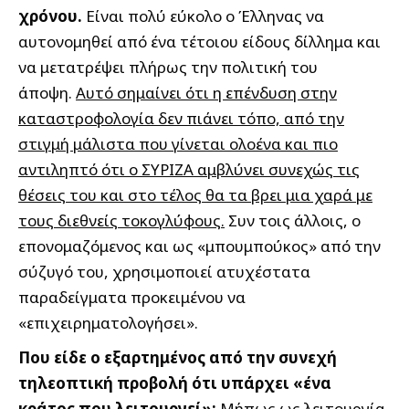
χρόνου.
Είναι πολύ εύκολο ο Έλληνας να
αυτονομηθεί από ένα τέτοιου είδους δίλλημα και
να μετατρέψει πλήρως την πολιτική του
άποψη.
Αυτό σημαίνει ότι η επένδυση στην
καταστροφολογία δεν πιάνει τόπο, από την
στιγμή μάλιστα που γίνεται ολοένα και πιο
αντιληπτό ότι ο ΣΥΡΙΖΑ αμβλύνει συνεχώς τις
θέσεις του και στο τέλος θα τα βρει μια χαρά με
τους διεθνείς τοκογλύφους.
Συν τοις άλλοις, ο
επονομαζόμενος και ως «μπουμπούκος» από την
σύζυγό του, χρησιμοποιεί ατυχέστατα
παραδείγματα προκειμένου να
«επιχειρηματολογήσει».
Που είδε ο εξαρτημένος από την συνεχή
τηλεοπτική προβολή ότι υπάρχει «ένα
κράτος που λειτουργεί»;
Μήπως ως λειτουργία