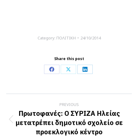
Category:
ΠΟΛΙΤΙΚΗ
24/10/2014
Share this post
Share
Share
Share
on
on
on
Facebook
X
LinkedIn
Post
PREVIOUS
navigation
Πρωτοφανές: Ο ΣΥΡΙΖΑ Ηλείας
μετατρέπει δημοτικό σχολείο σε
Previous
προεκλογικό κέντρο
post: