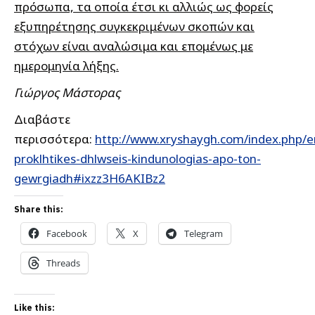
πρόσωπα, τα οποία έτσι κι αλλιώς ως φορείς
εξυπηρέτησης συγκεκριμένων σκοπών και
στόχων είναι αναλώσιμα και επομένως με
ημερομηνία λήξης.
Γιώργος Μάστορας
Διαβάστε
περισσότερα:
http://www.xryshaygh.com/index.php/e
proklhtikes-dhlwseis-kindunologias-apo-ton-
gewrgiadh#ixzz3H6AKIBz2
Share this:
Facebook
X
Telegram
Threads
Like this: