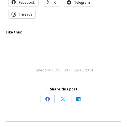
Facebook
X
Telegram
Threads
Like this:
Category:
ΠΟΛΙΤΙΚΗ
25/10/2014
Share this post
Share
Share
Share
on
on
on
Facebook
X
LinkedIn