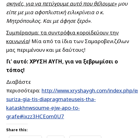
σκηνές, για να πετύχουμε αυτό που θέλουμε»
μου
είπε με μια αφοπλιστική ειλικρίνεια ο κ.
Μητρόπουλος. Και με άφησε ξερό»
.
Συμπέρασμα: τα συντρόφια κοροϊδεύουν την
κοινωνία
! Μία από τα ίδια των Σαμαροβενιζέλων
μας περιμένουν και με δαύτους!
Γι’ αυτό: ΧΡΥΣΗ ΑΥΓΗ, για να ξεβρωμίσει ο
τόπος!
Διαβάστε
περισσότερα:
http://www.xryshaygh.com/index.php/e
suriza-gia-tis-diapragmateuseis-tha-
kataskhnwsoume-ejw-apo-to-
grafe#ixzz3HCEom0U7
Share this: