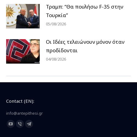
Τραμπ: “Θα πουλήσω F-35 στην
Τουρκία”
05/08/2026
Οι Ιδέες τελειώνουν μόνον όταν
προδίδονται
04/08/2026
Contact (EN):
info@antepithesi.gr
Find us on:
YouTube
Viber
Telegram
page
page
page