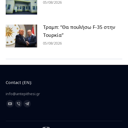
05/08/2026
Τραμπ: “Θα πουλήσω F-35 στην
Τουρκία”
05/08/2026
Contact (EN):
info@antepithesi.gr
Find us on:
YouTube
Viber
Telegram
page
page
page
opens
opens
opens