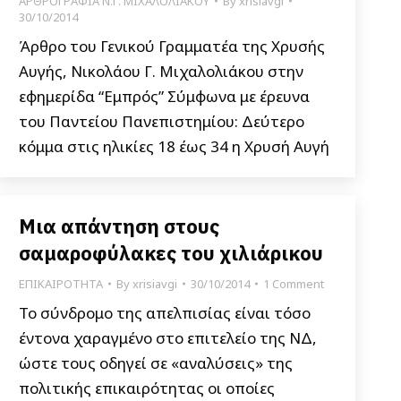
ΑΡΘΡΟΓΡΑΦΙΑ Ν.Γ. ΜΙΧΑΛΟΛΙΑΚΟΥ
By
xrisiavgi
30/10/2014
Άρθρο του Γενικού Γραμματέα της Χρυσής
Αυγής, Νικολάου Γ. Μιχαλολιάκου στην
εφημερίδα “Εμπρός” Σύμφωνα με έρευνα
του Παντείου Πανεπιστημίου: Δεύτερο
κόμμα στις ηλικίες 18 έως 34 η Χρυσή Αυγή
Μια απάντηση στους
σαμαροφύλακες του χιλιάρικου
ΕΠΙΚΑΙΡΟΤΗΤΑ
By
xrisiavgi
30/10/2014
1 Comment
Το σύνδρομο της απελπισίας είναι τόσο
έντονα χαραγμένο στο επιτελείο της ΝΔ,
ώστε τους οδηγεί σε «αναλύσεις» της
πολιτικής επικαιρότητας οι οποίες