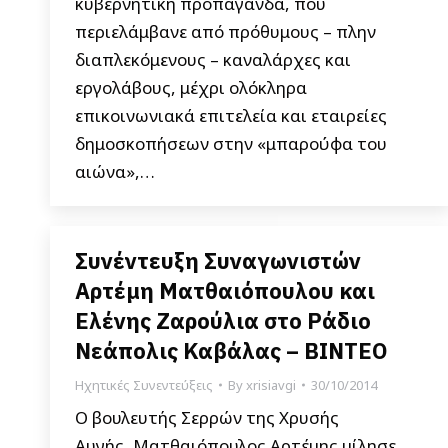
κυβερνητική προπαγάνδα, που
περιελάμβανε από πρόθυμους – πλην
διαπλεκόμενους – καναλάρχες και
εργολάβους, μέχρι ολόκληρα
επικοινωνιακά επιτελεία και εταιρείες
δημοσκοπήσεων στην «μπαρούφα του
αιώνα»,…
Συνέντευξη Συναγωνιστών
Αρτέμη Ματθαιόπουλου και
Ελένης Ζαρούλια στο Ράδιο
Νεάπολις Καβάλας – ΒΙΝΤΕΟ
Ηχητικές Συνεντεύξεις
By
xrisiavgi
30/10/2014
Ο βουλευτής Σερρών της Χρυσής
Αυγής, Ματθαιόπουλος Αρτέμης μίλησε