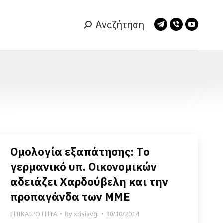
Αναζήτηση
Search:
Telegram
Viber
YouTub
page
page
page
opens
opens
opens
in
in
in
new
new
new
window
window
window
Ομολογία εξαπάτησης: Tο
γερμανικό υπ. Οικονομικών
αδειάζει Χαρδούβελη και την
προπαγάνδα των ΜΜΕ
ΕΠΙΚΑΙΡΟΤΗΤΑ
By
xrisiavgi
30/10/2014