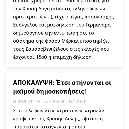
οποίου χρηματοδοτεί δυσφημιστικές για
την Χρυσή Αυγή εκδόσεις ελληνοφώνων
αριστεριστών…), είχε ο μέγας πασοκάρχης
Ευάγγελος και μια δήλωση του Γερμαναρά
δημιούργησε την εντύπωση ότι το
σύστημα της φράου Μέρκελ υποστηρίζει
τους Σαμαροβενιζέλους στις εκλογές που
έρχονται. Ιδού η επίμαχη δήλωση:
ΑΠΟΚΑΛΥΨΗ: Έτσι στήνονται οι
μαϊμού δημοσκοπήσεις!
ΕΠΙΚΑΙΡΟΤΗΤΑ
By
xrisiavgi
12/12/2014
Στο τηλεφωνικό κέντρο των κεντρικών
γραφείων της Χρυσής Αυγής, έφτασε η
παρακάτω καταγγελία η οποία