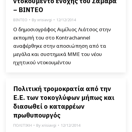
ντοκουμέντο ενοχής του Σαμαρά
– ΒΙΝΤΕΟ
ΒΙΝΤΕΟ
By
xrisiavgi
12/12/2014
Ο δημοσιογράφος Αιμίλιος Λιάτσος στην
εκπομπή του στο Kontrachannel
αναφέρθηκε στην αποσιώπηση από τα
μεγάλα και συστημικά ΜΜΕ του νέου
ηχητικού ντοκουμέντου
Πολιτική τρομοκρατία από την
Ε.Ε. των τοκογλύφων μήπως και
διασωθεί ο καταρρέων
πρωθυπουργός
ΠΟΛΙΤΙΚΗ
By
xrisiavgi
12/12/2014