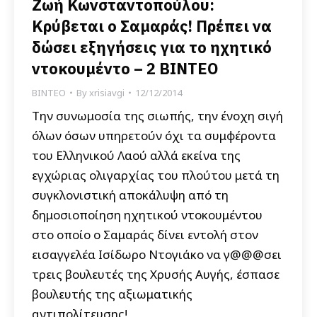
Ζωή Κωνσταντοπούλου:
Κρύβεται ο Σαμαράς! Πρέπει να
δώσει εξηγήσεις για το ηχητικό
ντοκουμέντο – 2 ΒΙΝΤΕΟ
ΒΙΝΤΕΟ
By
xrisiavgi
12/12/2014
Την συνωμοσία της σιωπής, την ένοχη σιγή
όλων όσων υπηρετούν όχι τα συμφέροντα
του Ελληνικού Λαού αλλά εκείνα της
εγχώριας ολιγαρχίας του πλούτου μετά τη
συγκλονιστική αποκάλυψη από τη
δημοσιοποίηση ηχητικού ντοκουμέντου
στο οποίο ο Σαμαράς δίνει εντολή στον
εισαγγελέα Ισίδωρο Ντογιάκο να γ@@@σει
τρεις βουλευτές της Χρυσής Αυγής, έσπασε
βουλευτής της αξιωματικής
αντιπολίτευσης!