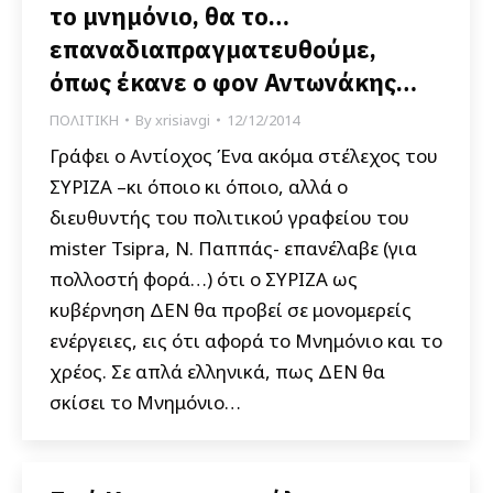
το μνημόνιο, θα το…
επαναδιαπραγματευθούμε,
όπως έκανε ο φον Αντωνάκης…
ΠΟΛΙΤΙΚΗ
By
xrisiavgi
12/12/2014
Γράφει ο Αντίοχος Ένα ακόμα στέλεχος του
ΣΥΡΙΖΑ –κι όποιο κι όποιο, αλλά ο
διευθυντής του πολιτικού γραφείου του
mister Tsipra, Ν. Παππάς- επανέλαβε (για
πολλοστή φορά…) ότι ο ΣΥΡΙΖΑ ως
κυβέρνηση ΔΕΝ θα προβεί σε μονομερείς
ενέργειες, εις ότι αφορά το Μνημόνιο και το
χρέος. Σε απλά ελληνικά, πως ΔΕΝ θα
σκίσει το Μνημόνιο…