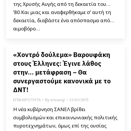
της Χρυσής Αυγής από τη δεκαετία του…
’80.Και μιας και αναφερθήκαμε σ’ αυτή τη
δεκαετία, διαβάστε ένα απόσπασμα από…
αιμοβόρο…
«Χοντρό δούλεμα» Βαρουφάκη
στους Έλληνες: Έγινε λάθος
στην… μετάφραση – Θα
συνεργαστούμε κανονικά με το
ΔΝΤ!
ΕΠΙΚΑΙΡΟΤΗΤΑ
By
xrisiavgi
31/01/2015
Η νέα κυβέρνηση ΣΑΝΕΛ βρίθει
συμβολισμών και επικοινωνιακής πολιτικής
πυροτεχνημάτων, όμως επί της ουσίας