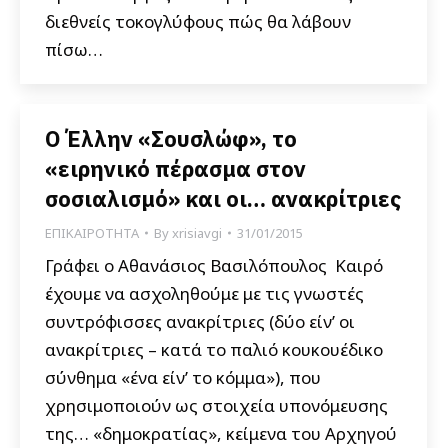
διεθνείς τοκογλύφους πώς θα λάβουν
πίσω…
Ο Έλλην «Σουσλώφ», το
«ειρηνικό πέρασμα στον
σοσιαλισμό» και οι… ανακρίτριες
ΕΠΙΚΑΙΡΟΤΗΤΑ
By
xrisiavgi
31/01/2015
Γράφει ο Αθανάσιος Βασιλόπουλος Καιρό
έχουμε να ασχοληθούμε με τις γνωστές
συντρόφισσες ανακρίτριες (δύο είν’ οι
ανακρίτριες – κατά το παλιό κουκουέδικο
σύνθημα «ένα είν’ το κόμμα»), που
χρησιμοποιούν ως στοιχεία υπονόμευσης
της… «δημοκρατίας», κείμενα του Αρχηγού