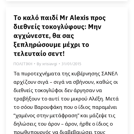
Το καλό παιδί Mr Alexis προς
διεθνείς τοκογλύφους: Μην
αγχώνεστε, θα σας
ξεπληρώσουμε μέχρι το
τελευταίο σεντ!
ΠΟΛΙΤΙΚΗ
By
xrisiavgi
31/01/2015
Τα πυροτεχνήματα της κυβέρνησης ΣΑΝΕΛ
αρχίζουν σιγά – σιγά να σβήνουν, καθώς οι
διεθνείς τοκογλύφοι δεν άργησαν να
τραβήξουν το αυτί του μικρού Αλέξη. Μετά
το σόου Βαρουφάκη που ο ίδιος παραμένει
“χαμένος στην μετάφραση” και μάζεψε τις
δηλώσεις του άρον – άρον, ήρθε ο ίδιος ο
πρωθυπουργός να διαβεβαιώσει τους