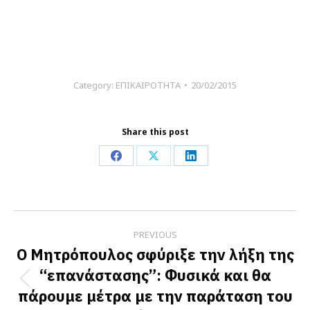
Category:
ΕΠΙΚΑΙΡΟΤΗΤΑ
20/02/2015
Share this post
Share
Share
Share
on
on
on
Facebook
X
LinkedIn
Post
PREVIOUS
navigation
Ο Μητρόπουλος σφύριξε την λήξη της
“επανάστασης”: Φυσικά και θα
Previous
πάρουμε μέτρα με την παράταση του
post: