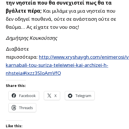
την νηστεία που θα συνεχιστεί πως θα τα
βγάλετε πέρα;
Και μιλάμε για μια νηστεία που
δεν οδηγεί πουθενά, ούτε σε ανάσταση ούτε σε
θαύμα… Ας είχατε τον νου σας!
Δημήτρης Κουκούτσης
Διαβάστε
περισσότερα:
http://www.xryshaygh.com/enimerosi/v
karnabali-tou-suriza-teleiwnei-kai-archizei-h-
nhsteia#ixzz3SIoAmVfQ
Share this:
Facebook
X
Telegram
Threads
Like this: