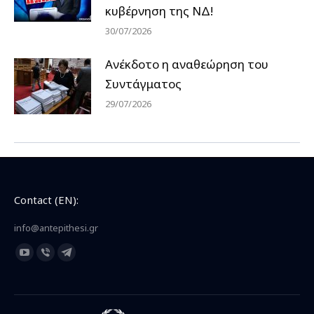
κυβέρνηση της ΝΔ!
30/07/2026
Ανέκδοτο η αναθεώρηση του
Συντάγματος
29/07/2026
Contact (EN):
info@antepithesi.gr
Find us on:
YouTube
Viber
Telegram
page
page
page
opens
opens
opens