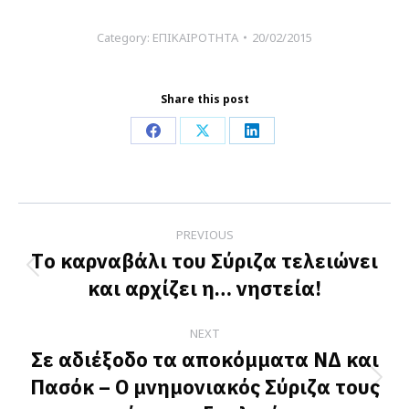
Category:
ΕΠΙΚΑΙΡΟΤΗΤΑ
20/02/2015
Share this post
Share
Share
Share
on
on
on
Facebook
X
LinkedIn
Post
PREVIOUS
navigation
Τo καρναβάλι του Σύριζα τελειώνει
Previous
και αρχίζει η… νηστεία!
post:
NEXT
Σε αδιέξοδο τα αποκόμματα ΝΔ και
Πασόκ – Ο μνημονιακός Σύριζα τους
Next