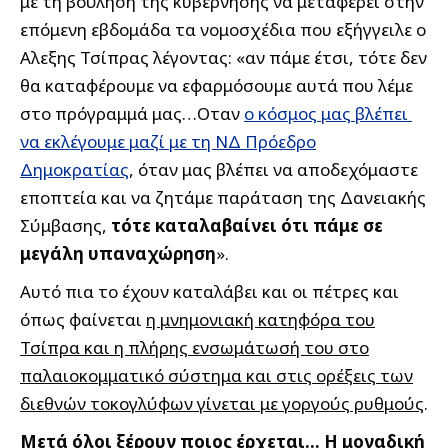
με τη βούληση της κυβέρνησης να μεταφέρει στην
επόμενη εβδομάδα τα νομοσχέδια που εξήγγειλε ο
Αλεξης Τσίπρας λέγοντας: «αν πάμε έτσι, τότε δεν
θα καταφέρουμε να εφαρμόσουμε αυτά που λέμε
στο πρόγραμμά μας…Οταν
ο κόσμος μας βλέπει
να εκλέγουμε μαζί με τη ΝΔ Πρόεδρο
Δημοκρατίας
, όταν μας βλέπει να αποδεχόμαστε
εποπτεία και να ζητάμε παράταση της Δανειακής
Σύμβασης,
τότε καταλαβαίνει ότι πάμε σε
μεγάλη υπαναχώρηση
».
Αυτό πια το έχουν καταλάβει και οι πέτρες και
όπως φαίνεται
η μνημονιακή κατηφόρα του
Τσίπρα και η πλήρης ενσωμάτωσή του στο
παλαιοκομματικό σύστημα και στις ορέξεις των
διεθνών τοκογλύφων γίνεται με γοργούς ρυθμούς
.
Μετά όλοι ξέρουν ποιος έρχεται… Η μοναδική