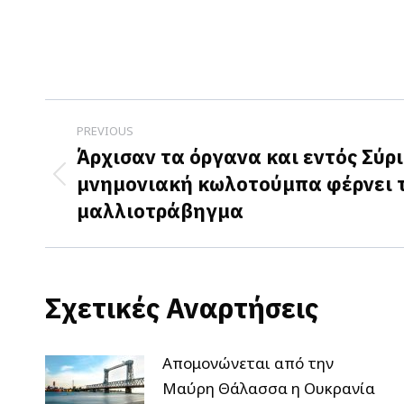
Post
PREVIOUS
navigation
Άρχισαν τα όργανα και εντός Σύρι
μνημονιακή κωλοτούμπα φέρνει 
Previous
μαλλιοτράβηγμα
post:
Σχετικές Αναρτήσεις
Απομονώνεται από την
Μαύρη Θάλασσα η Ουκρανία