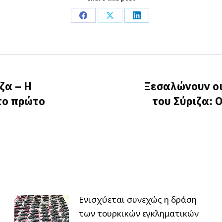
Share
Share
Share
on
on
on
Facebook
X
LinkedIn
ζα – Η
Ξεσαλώνουν οι
το πρώτο
του Σύριζα: 
Next
post:
Ενισχύεται συνεχώς η δράση
των τουρκικών εγκληματικών