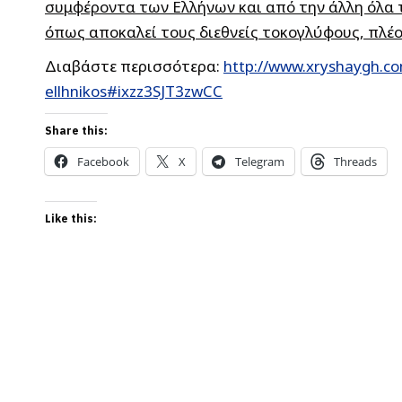
συμφέροντα των Ελλήνων και από την άλλη όλα
όπως αποκαλεί τους διεθνείς τοκογλύφους, πλέο
Διαβάστε περισσότερα:
http://www.xryshaygh.co
ellhnikos#ixzz3SJT3zwCC
Share this:
Facebook
X
Telegram
Threads
Like this: