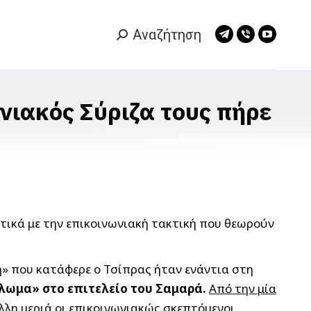
Αναζήτηση
Search:
Telegram
Viber
YouTub
page
page
page
opens
opens
opens
in
in
in
νιακός Σύριζα τους πήρε
new
new
new
window
window
window
ετικά με την επικοινωνιακή τακτική που θεωρούν
η» που κατάφερε ο Τσίπρας ήταν ενάντια στη
λωμα» στο επιτελείο του Σαμαρά.
Από την μία
άλλη μεριά οι επικοινωνιακώς σκεπτόμενοι