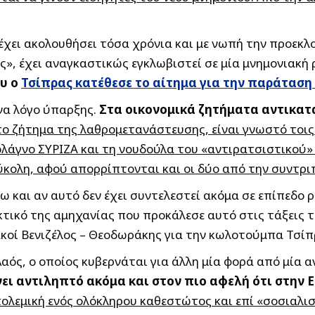
 έχει ακολουθήσει τόσα χρόνια και με νωπή την προεκλ
ς», έχει αναγκαστικώς εγκλωβιστεί σε μία μνημονιακή 
ου ο
Τσίπρας κατέθεσε το αίτημα για την παράταση
να λόγο ύπαρξης.
Στα οικονομικά ζητήματα αντικατ
το ζήτημα της λαθρομετανάστευσης, είναι γνωστό τοις 
λάγνο ΣΥΡΙΖΑ και τη νουδούλα του «αντιρατσιστικού» 
ύκολη, αφού απορρίπτονται και οι δύο από την συντρι
ω και αν αυτό δεν έχει συντελεστεί ακόμα σε επίπεδο 
ικτικό της αμηχανίας που προκάλεσε αυτό στις τάξεις 
κοί Βενιζέλος – Θεοδωράκης για την κωλοτούμπα Τσίπ
Λαός, ο οποίος κυβερνάται για άλλη μία φορά από μία 
νει αντιληπτό ακόμα και στον πιο αφελή ότι στην
 πολεμική ενός ολόκληρου καθεστώτος και επί «σοσιαλ