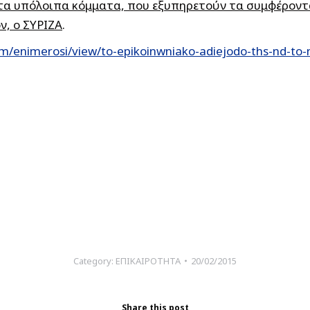
 τα υπόλοιπα κόμματα, που εξυπηρετούν τα συμφέροντ
ν, ο ΣΥΡΙΖΑ
.
m/enimerosi/view/to-epikoinwniako-adiejodo-ths-nd-to-m
Category:
ΕΠΙΚΑΙΡΟΤΗΤΑ
20/02/2015
Share this post