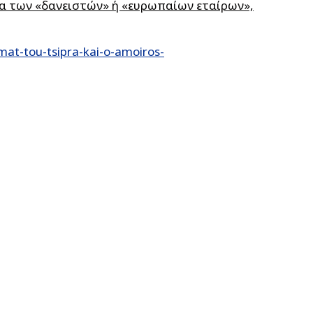
α των «δανειστών» ή «ευρωπαίων εταίρων»,
at-tou-tsipra-kai-o-amoiros-