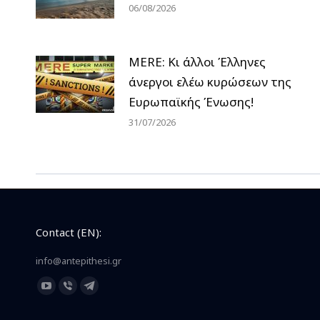
06/08/2026
MERE: Κι άλλοι Έλληνες
άνεργοι ελέω κυρώσεων της
Ευρωπαϊκής Ένωσης!
31/07/2026
Contact (EN):
info@antepithesi.gr
Find us on:
YouTube
Viber
Telegram
page
page
page