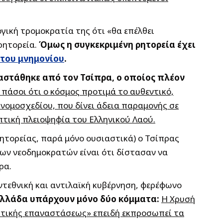
ογική τρομοκρατία της ότι «θα επέλθει
ρητορεία.
Όμως η συγκεκριμένη ρητορεία έχει
 του μνημονίου
.
αστάθηκε από τον Τσίπρα, ο οποίος πλέον
πάσοι ότι ο κόσμος προτιμά το αυθεντικό,
νομοσχεδίου, που δίνει άδεια παραμονής σε
πτική πλειοψηφία του Ελληνικού Λαού.
ρητορείας, παρά μόνο ουσιαστικά) ο Τσίπρας
των νεοδημοκρατών είναι ότι δίστασαν να
ρα.
αντεθνική και αντιλαϊκή κυβέρνηση, φερέφωνο
 Ελλάδα υπάρχουν μόνο δύο κόμματα:
Η Χρυσή
ιστικής επαναστάσεως» επειδή εκπροσωπεί τα