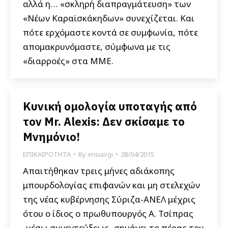
αλλά η… «σκληρή διαπραγμάτευση» των
«Νέων Καραϊσκάκηδων» συνεχίζεται. Και
πότε ερχόμαστε κοντά σε συμφωνία, πότε
απομακρυνόμαστε, σύμφωνα με τις
«διαρροές» στα ΜΜΕ.
Κυνική ομολογία υποταγής από
τον Mr. Alexis: Δεν σκίσαμε το
Μνημόνιο!
ΕΠΙΚΑΙΡΟΤΗΤΑ
By
xrisiavgi
28/04/2015
Απαιτήθηκαν τρεις μήνες αδιάκοπης
μπουρδολογίας επιφανών και μη στελεχών
της νέας κυβέρνησης Σύριζα-ΑΝΕΛ μέχρις
ότου ο ίδιος ο πρωθυπουργός Α. Τσίπρας
-μέσω συνεντεύξεως- σημάνει το πέρας του