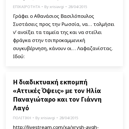
ΕΠΙΚΑΙΡΟΤΗΤΑ
By
xrisiavgi
28/04/2015
Γράφει ο Αθανάσιος Βασιλόπουλος
Συστάσεις προς την Ρωσσία, να… τολμήσει
ν’ ανοίξει τα ταμεία της και να στείλει
φράγκα στην τσιπροκαμμενική
συγκυβέρνηση, κάνουν οι… Λαφαζανίστας.
Ιδού:
H διαδικτυακή εκπομπή
«Αττικές Όψεις» με τον Ηλία
Παναγιώταρο και τον Γιάννη
Λαγό
ΠΟΛΙΤΙΚΗ
By
xrisiavgi
28/04/2015
http://livestream.com/xa/xrysh-aygh-