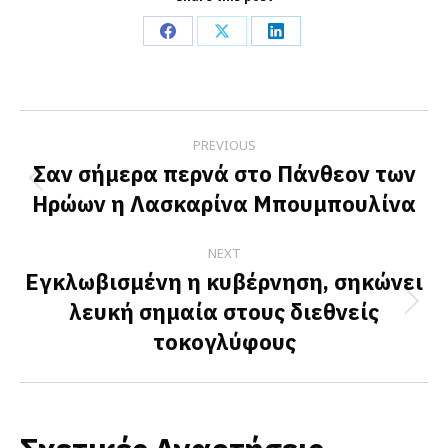
Share
Share
Share
on
on
on
Facebook
X
LinkedIn
Post
PREVIOUS
navigation
Σαν σήμερα περνά στο Πάνθεον των
Previous
Ηρώων η Λασκαρίνα Μπουμπουλίνα
post:
NEXT
Εγκλωβισμένη η κυβέρνηση, σηκώνει
λευκή σημαία στους διεθνείς
Next
τοκογλύφους
post: