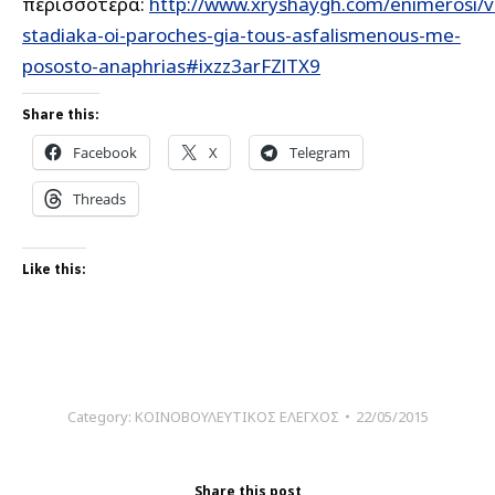
περισσότερα:
http://www.xryshaygh.com/enimerosi/
stadiaka-oi-paroches-gia-tous-asfalismenous-me-
pososto-anaphrias#ixzz3arFZlTX9
Share this:
Facebook
X
Telegram
Threads
Like this:
Category:
ΚΟΙΝΟΒΟΥΛΕΥΤΙΚΟΣ ΕΛΕΓΧΟΣ
22/05/2015
Share this post