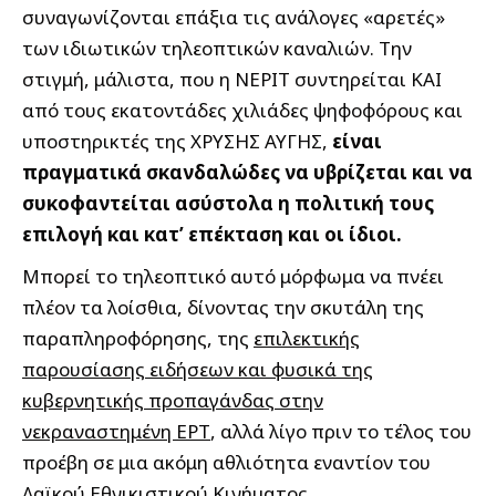
συναγωνίζονται επάξια τις ανάλογες «αρετές»
των ιδιωτικών τηλεοπτικών καναλιών. Την
στιγμή, μάλιστα, που η ΝΕΡΙΤ συντηρείται ΚΑΙ
από τους εκατοντάδες χιλιάδες ψηφοφόρους και
υποστηρικτές της ΧΡΥΣΗΣ ΑΥΓΗΣ,
είναι
πραγματικά σκανδαλώδες να υβρίζεται και να
συκοφαντείται ασύστολα η πολιτική τους
επιλογή και κατ’ επέκταση και οι ίδιοι.
Μπορεί το τηλεοπτικό αυτό μόρφωμα να πνέει
πλέον τα λοίσθια, δίνοντας την σκυτάλη της
παραπληροφόρησης, της
επιλεκτικής
παρουσίασης ειδήσεων και φυσικά της
κυβερνητικής προπαγάνδας στην
νεκραναστημένη ΕΡΤ
, αλλά λίγο πριν το τέλος του
προέβη σε μια ακόμη αθλιότητα εναντίον του
Λαϊκού Εθνικιστικού Κινήματος.