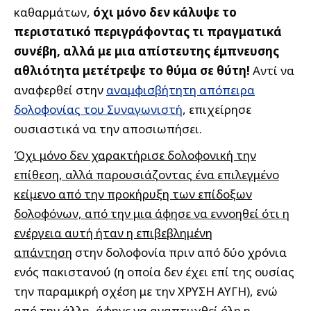
καθαρμάτων,
όχι μόνο δεν κάλυψε το
περιστατικό περιγράφοντας τι πραγματικά
συνέβη, αλλά με μια απίστευτης έμπνευσης
αθλιότητα μετέτρεψε το θύμα σε θύτη!
Αντί να
αναφερθεί στην
αναμφισβήτητη απόπειρα
δολοφονίας του Συναγωνιστή
, επιχείρησε
ουσιαστικά να την αποσιωπήσει.
Όχι μόνο δεν χαρακτήρισε δολοφονική την
επίθεση, αλλά παρουσιάζοντας ένα επιλεγμένο
κείμενο από την προκήρυξη των επίδοξων
δολοφόνων, από την μια άφησε να εννοηθεί ότι η
ενέργεια αυτή ήταν η επιβεβλημένη
απάντηση
στην δολοφονία πριν από δύο χρόνια
ενός πακιστανού (η οποία δεν έχει επί της ουσίας
την παραμικρή σχέση με την ΧΡΥΣΗ ΑΥΓΗ), ενώ
από την άλλη, άφηνε να αναπτυχθεί όλη η