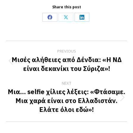
Share this post
Share
Share
Share
on
on
on
Facebook
X
LinkedIn
Post
PREVIOUS
navigation
Μισές αλήθειες από Δένδια: «Η ΝΔ
Previous
είναι δεκανίκι του Σύριζα»!
post:
NEXT
Μια… selfie χίλιες λέξεις: «Φτάσαμε.
Μια χαρά είναι στο Ελλαδιστάν.
Next
Ελάτε όλοι εδώ»!
post: