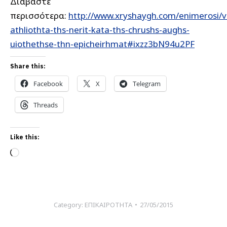
Διαβάστε
περισσότερα:
http://www.xryshaygh.com/enimerosi/v
athliothta-ths-nerit-kata-ths-chrushs-aughs-
uiothethse-thn-epicheirhmat#ixzz3bN94u2PF
Share this:
Facebook
X
Telegram
Threads
Like this:
Loading…
Category:
ΕΠΙΚΑΙΡΟΤΗΤΑ
27/05/2015