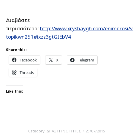
Διαβάστε
περισσότερα:
http://www.xryshaygh.com/enimerosi/v
topikwn251#ixzz3gtGIEbV4
Share this:
Facebook
X
Telegram
Threads
Like this:
Category:
ΔΡΑΣΤΗΡΙΟΤΗΤΕΣ
25/07/2015