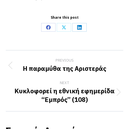
Share this post
Share
Share
Share
on
on
on
Facebook
X
LinkedIn
Post
PREVIOUS
navigation
Η παραμύθα της Αριστεράς
Previous
post:
NEXT
Κυκλοφορεί η εθνική εφημερίδα
Next
“Εμπρός” (108)
post: