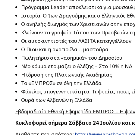
Πρόγραμμα Leader αποκλειστικά για μουσουλ
Ιστορία: Ο Ίων Δραγούμης και ο Ελληνικός Εθ
Ο ανηλεής διωγμός των Χριστιανών στην επο
Κλείνουν τα γραφεία Τύπου των Πρεσβειών τη
Οι αυτοκινητιστές του ΛΑΣΙΤΑ καταγγέλλουν
Ο Πίου και η αγαπούλα… μαστούρα
Πωλητήριο στα «ασημικά» του Δημοσίου
Νέο κόμμα ετοιμάζει ο Αλέξης – Στο 10% η ΝΔ
Η ίδρυση της Πλατωνικής Ακαδημίας
Το «ΕΜΠΡΟΣ» σε όλη την Ελλάδα
Φάκελος υπογεννητικότητα: Τι φταίει, ποιες εί
Ουρά των Αλβανών η Ελλάδα
Εβδομαδιαία Εθνική Εφημερίδα ΕΜΠΡΟΣ – Η φων
Κυκλοφορεί σήμερα Σάββατο 24 Ιουλίου και κ
Διαβάστε περισσότερα:
http://www.xryshaygh.c