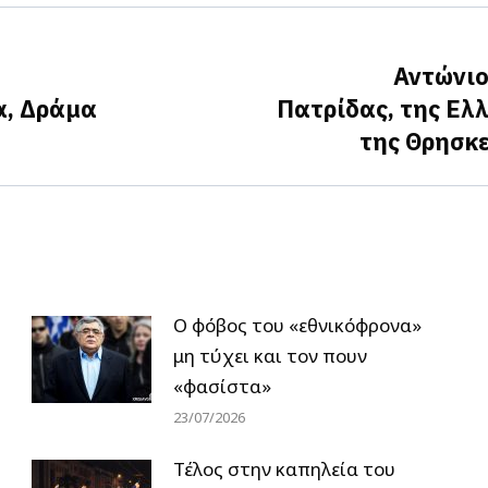
Facebook
X
LinkedIn
Αντώνιο
α, Δράμα
Πατρίδας, της Ελλ
Next
της Θρησκε
post:
Ο φόβος του «εθνικόφρονα»
μη τύχει και τον πουν
«φασίστα»
23/07/2026
Τέλος στην καπηλεία του