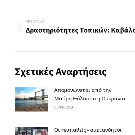
Post
navigation
PREVIOUS
Δραστηριότητες Τοπικών: Καβάλ
Previous
post:
Σχετικές Αναρτήσεις
Απομονώνεται από την
Μαύρη Θάλασσα η Ουκρανία
06/08/2026
Οι «ευπαθείς» αμετανόητοι