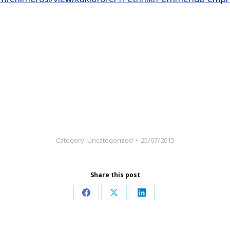
Category:
Uncategorized
25/07/2015
Share this post
Share
Share
Share
on
on
on