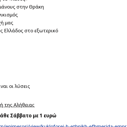
μάνους στην Θράκη
νικισμός
χή μας
ς Ελλάδος στο εξωτερικό
ναι οι λύσεις
ή της Αλήθειας
άθε Σάββατο με 1 ευρώ
om/enimerosi/view/kukloforei-h-ethnikh-efhmerida-emp