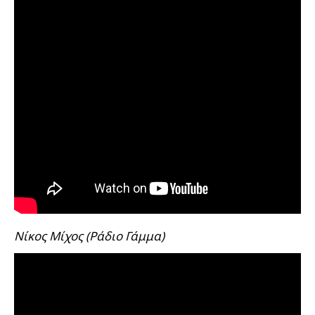
Νίκος Μίχος (Ράδιο Γάμμα)