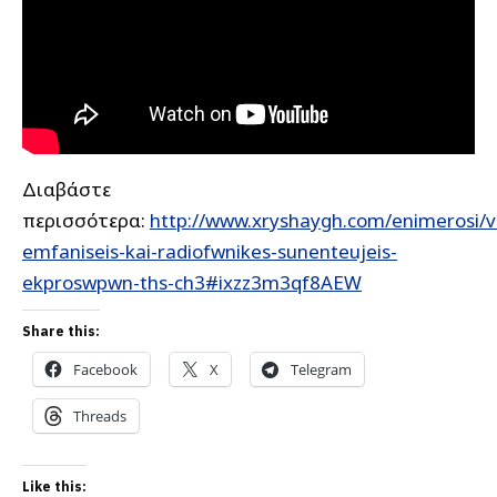
Διαβάστε
περισσότερα:
http://www.xryshaygh.com/enimerosi/v
emfaniseis-kai-radiofwnikes-sunenteujeis-
ekproswpwn-ths-ch3#ixzz3m3qf8AEW
Share this:
Facebook
X
Telegram
Threads
Like this: