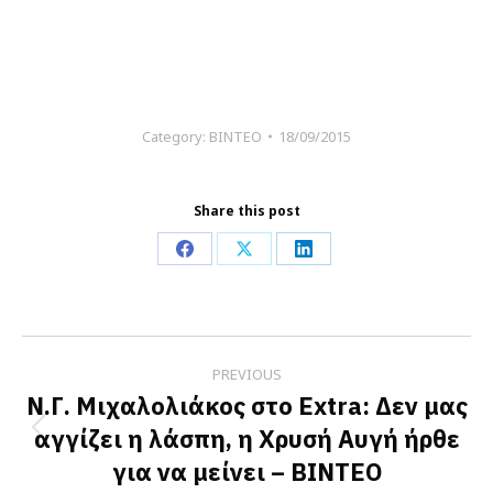
Category:
ΒΙΝΤΕΟ
18/09/2015
Share this post
Share
Share
Share
on
on
on
Facebook
X
LinkedIn
Post
PREVIOUS
navigation
Ν.Γ. Μιχαλολιάκος στο Εxtra: Δεν μας
αγγίζει η λάσπη, η Χρυσή Αυγή ήρθε
Previous
για να μείνει – ΒΙΝΤΕΟ
post: