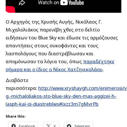
Ο Αρχηγός της Χρυσής Αυγής, Νικόλαος Γ.
Μιχαλολιάκος παρενέβη χθες στο δελτίο
ειδήσεων του Blue Sky
και έδωσε τις αρμόζουσες
απαντήσεις στους συκοφάντες και τους
λασπολόγους που διαστρέβλωσαν και
απομόνωσαν τα λόγια του, όπως
παραδέχτηκε
σήμερα και ο ίδιος ο Νίκος Χατζηνικολάου
.
Διαβάστε
περισσότερα:
http://www.xryshaygh.com/enimerosi/v
g.-michaloliakos-sto-blue-sky-den-mas-aggizei-h-
lasph-kai-oi-diastreblws#ixzz3m7gMvrPb
Share this:
Facebook
X
Telegram