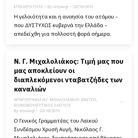
ΕΠΙΚΑΙΡΟΤΗΤΑ
By
xrisiavgi
22/10/2015
Η γελοιότητα και η ανοησία του ατόμου –
που ΔΥΣΤΥΧΩΣ κυβερνά την Ελλάδα –
απεδείχθη για πολλοστή φορά σήμερα.
Ν. Γ. Μιχαλολιάκος: Τιμή μας που
μας αποκλείουν οι
διαπλεκόμενοι νταβατζήδες των
καναλιών
ΑΡΘΡΟΓΡΑΦΙΑ Ν.Γ. ΜΙΧΑΛΟΛΙΑΚΟΥ
,
ΒΙΝΤΕΟ
,
ΚΟΙΝΟΒΟΥΛΕΥΤΙΚΟΣ ΕΛΕΓΧΟΣ
By
xrisiavgi
22/10/2015
Ο Γενικός Γραμματέας του Λαϊκού
Συνδέσμου Χρυσή Αυγή, Νικόλαος Γ.
Μιχαλολιάκος ξεμπρόστιασε από βήματος