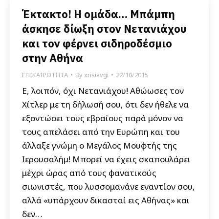
Έκτακτο! Η ομάδα… Μπάμπη
άσκησε δίωξη στον Νετανιάχου
και τον φέρνει σιδηροδέσμιο
στην Αθήνα
ΕΠΙΚΑΙΡΟΤΗΤΑ
By
xrisiavgi
22/10/2015
Ε, λοιπόν, όχι Νετανιάχου! Αθώωσες τον
Χίτλερ με τη δήλωσή σου, ότι δεν ήθελε να
εξοντώσει τους εβραίους παρά μόνον να
τους απελάσει από την Ευρώπη και του
άλλαξε γνώμη ο Μεγάλος Μουφτής της
Ιερουσαλήμ! Μπορεί να έχεις σκαπουλάρει
μέχρι ώρας από τους φανατικούς
σιωνιστές, που λυσσομανάνε εναντίον σου,
αλλά «υπάρχουν δικασταί εις Αθήνας» και
δεν…